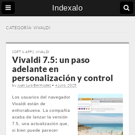
Indexalo
CATEGORÍA:
VIVALDI
SOFT & APPS
,
VIVALDI
Vivaldi 7.5: un paso
adelante en
personalización y control
by
Juan Luis Bermúdez
•
4 julio, 2025
Los usuarios del navegador
Vivaldi están de
enhorabuena. La compañía
acaba de lanzar la versión
7.5, una actualización que,
si bien puede parecer