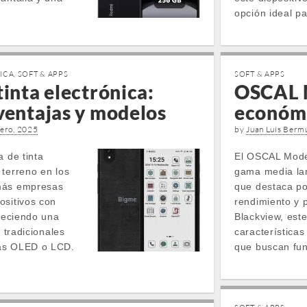
opción ideal p
ICA
,
SOFT & APPS
SOFT & APPS
tinta electrónica:
OSCAL 
ventajas y modelos
económi
rero, 2025
by
Juan Luis Berm
a de tinta
El OSCAL Mode
 terreno en los
gama media la
más empresas
que destaca por
ositivos con
rendimiento y 
freciendo una
Blackview, este
s tradicionales
características
las OLED o LCD.
que buscan fun