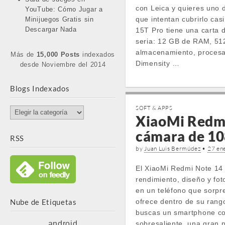
con Leica y quieres uno 
YouTube: Cómo Jugar a
que intentan cubrirlo cas
Minijuegos Gratis sin
Descargar Nada
15T Pro tiene una carta 
seria: 12 GB de RAM, 51
almacenamiento, proces
Más de
15,000 Posts
indexados
Dimensity …
desde Noviembre del 2014
Blogs Indexados
SOFT & APPS
Blogs
XiaoMi Redmi
Indexados
cámara de 10
RSS
by
Juan Luis Bermúdez
•
27 en
El XiaoMi Redmi Note 14
rendimiento, diseño y fo
en un teléfono que sorpr
Nube de Etiquetas
ofrece dentro de su rango
buscas un smartphone c
android
sobresaliente, una gran p