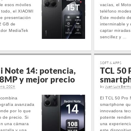
de esos móviles
vacías, el Mot
i todo, el XIAOMI
teléfono modest
de presentación
Este modelo de
2 GB de
interminable y
ador MediaTek
captar miradas
sencillez y …
SOFT & APPS
 Note 14: potencia,
TCL 50
8MP y mejor precio
smartph
ero, 2026
by
Juan Luis Berm
 combina
El TCL 50 Pro
tografía avanzada
smartphone qu
ende por lo que
innovadora tec
 de precio. Si
potente rendim
on una cámara
una experienci
antalla y una
este dispositi