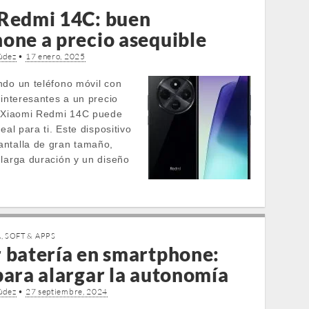
Redmi 14C: buen
one a precio asequible
údez
•
17 enero, 2025
ndo un teléfono móvil con
 interesantes a un precio
l Xiaomi Redmi 14C puede
eal para ti. Este dispositivo
ntalla de gran tamaño,
 larga duración y un diseño
A
,
SOFT & APPS
 batería en smartphone:
para alargar la autonomía
údez
•
27 septiembre, 2024