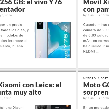
256 GB: el vivo Y76
Móvil X
tentador
con pan
yo, 2026
by
Juan Luis Berm
por un precio
Cuando miras u
todos los días, y
cámara de 200
os modelos de
de 6,83 pulgad
den interesar si
mAh, es norma
iento, buena
ha querido ir m
REDMI …
MOTOROLA
,
SOFT 
iaomi con Leica: el
Moto G0
unta muy alto
sorpren
il, 2026
by
Juan Luis Berm
rtphone Xiaomi
En un mercado