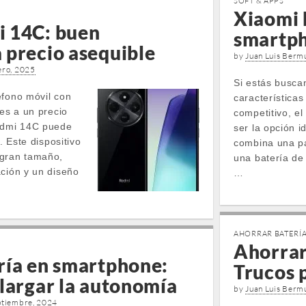
SOFT & APPS
Xiaomi 
 14C: buen
smartph
 precio asequible
by
Juan Luis Berm
ero, 2025
Si estás busca
éfono móvil con
características
tes a un precio
competitivo, e
Redmi 14C puede
ser la opción id
. Este dispositivo
combina una pa
 gran tamaño,
una batería de
ación y un diseño
…
AHORRAR BATERÍ
Ahorrar
ría en smartphone:
Trucos 
largar la autonomía
by
Juan Luis Berm
ptiembre, 2024