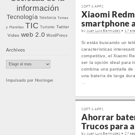
información
SOFT & APPS
Xiaomi Redmi
Tecnología
Telefonía
Temas
smartphone a
TIC
Twitter
Turismo
y Plantillas
by
Juan Luis Bermúdez
•
17 en
web 2.0
Video
WordPress
Si estás buscando un tel
características interesan
Archivos
competitivo, el Xiaomi 
ser la opción ideal para ti
Archivos
combina una pantalla de
una batería de larga dur
Impulsado por Hostinger.
…
SOFT & APPS
Ahorrar bate
Trucos para a
by
Juan Luis Bermúdez
•
27 se