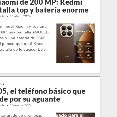
iaomi de 200 MP: Redmi
talla top y batería enorme
údez
•
16 abril, 2026
n móvil Xiaomi y ves una
 MP, una pantalla AMOLED
as y una batería de 6500
l pensar que aquí Xiaomi
ás allá de lo básico. Este
& APPS
5, el teléfono básico que
de por su aguante
údez
•
30 enero, 2026
 saturado de promesas