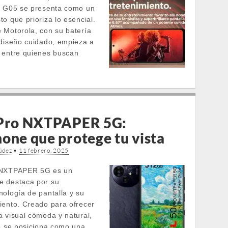
o G05 se presenta como un
o que prioriza lo esencial.
 Motorola, con su batería
 diseño cuidado, empieza a
 entre quienes buscan
 Pro NXTPAPER 5G:
one que protege tu vista
údez
•
11 febrero, 2025
 NXTPAPER 5G es un
e destaca por su
nología de pantalla y su
iento. Creado para ofrecer
a visual cómoda y natural,
vo se posiciona como una