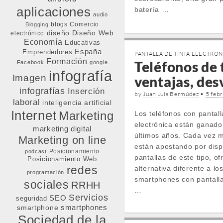
aplicaciones
batería …
audio
blogs
Comercio
Blogging
diseño
Diseño Web
electrónico
Economía
Educativas
España
Emprendedores
PANTALLA DE TINTA ELECTRÓN
Formación
Teléfonos de 
Facebook
google
infografía
Imagen
ventajas, des
infografías
Inserción
by
Juan Luis Bermúdez
•
5 feb
laboral
inteligencia artificial
Internet
Marketing
Los teléfonos con pantall
electrónica están ganado
marketing digital
últimos años. Cada vez 
Marketing on line
están apostando por disp
Posicionamiento
podcast
pantallas de este tipo, o
Posicionamiento Web
redes
alternativa diferente a lo
programación
smartphones con pantal
sociales
RRHH
…
Servicios
SEO
seguridad
smartphone
smartphones
Sociedad de la