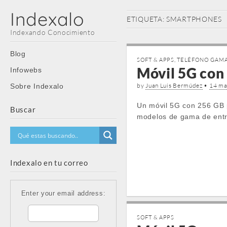
Indexalo
ETIQUETA:
SMARTPHONES
Indexando Conocimiento
Main
Skip
Blog
SOFT & APPS
,
TELÉFONO GAMA
menu
to
Móvil 5G con 
Infowebs
content
by
Juan Luis Bermúdez
•
14 ma
Sobre Indexalo
Un móvil 5G con 256 GB p
Buscar
modelos de gama de entr
Indexalo en tu correo
Enter your email address:
SOFT & APPS