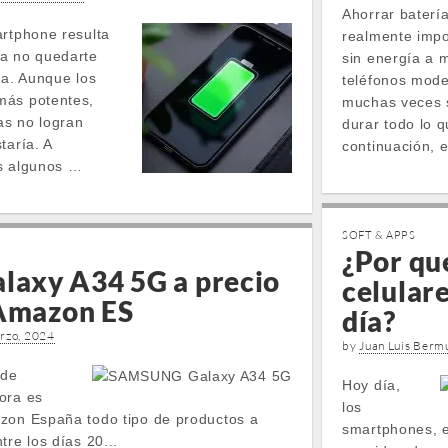
Ahorrar baterí
artphone resulta
realmente impo
ra no quedarte
sin energía a m
ía. Aunque los
teléfonos mode
más potentes,
muchas veces s
as no logran
durar todo lo q
taría. A
continuación, 
ás algunos …
SOFT & APPS
¿Por qué
axy A34 5G a precio
celular
 Amazon ES
día?
rzo, 2024
by
Juan Luis Berm
 de
Hoy día,
ora es
los
zon España todo tipo de productos a
smartphones, e
tre los días 20...