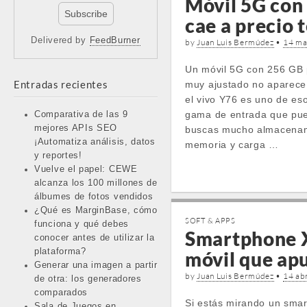
Móvil 5G con 
cae a precio 
Delivered by
FeedBurner
by
Juan Luis Bermúdez
•
14 ma
Un móvil 5G con 256 GB 
Entradas recientes
muy ajustado no aparece 
el vivo Y76 es uno de es
gama de entrada que pue
Comparativa de las 9
mejores APIs SEO
buscas mucho almacenam
¡Automatiza análisis, datos
memoria y carga …
y reportes!
Vuelve el papel: CEWE
alcanza los 100 millones de
álbumes de fotos vendidos
¿Qué es MarginBase, cómo
SOFT & APPS
funciona y qué debes
Smartphone X
conocer antes de utilizar la
plataforma?
móvil que ap
Generar una imagen a partir
by
Juan Luis Bermúdez
•
14 abr
de otra: los generadores
comparados
Si estás mirando un sma
Sala de Juegos en