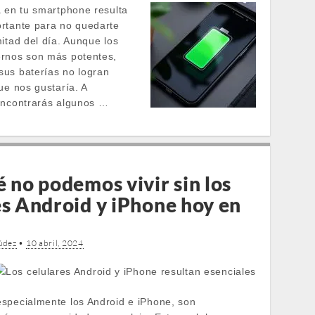
a en tu smartphone resulta
rtante para no quedarte
itad del día. Aunque los
rnos son más potentes,
us baterías no logran
ue nos gustaría. A
encontrarás algunos …
 no podemos vivir sin los
es Android y iPhone hoy en
údez
•
10 abril, 2024
specialmente los Android e iPhone, son