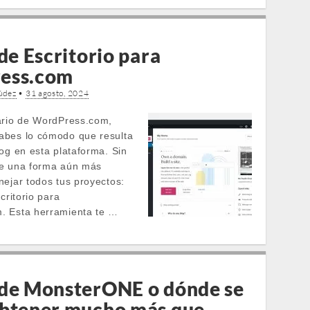
de Escritorio para
ess.com
údez
•
31 agosto, 2024
ario de WordPress.com,
abes lo cómodo que resulta
og en esta plataforma. Sin
te una forma aún más
nejar todos tus proyectos:
scritorio para
. Esta herramienta te …
de MonsterONE o dónde se
btener mucho más que