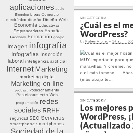
aplicaciones
audio
blogs
Comercio
Blogging
SIN CATEGORÍA
diseño
Diseño Web
electrónico
¿Cuál es el m
Economía
Educativas
España
Emprendedores
WordPress?
Formación
Facebook
google
by
Rubén Alonso
•
24 abril, 20
infografía
Imagen
infografías
Inserción
MUY importante para que 
laboral
inteligencia artificial
maravillas. Y créeme, no 
Internet
Marketing
o el más famoso… Ahora 
marketing digital
(más abajo te…
Marketing on line
Posicionamiento
podcast
Posicionamiento Web
redes
SIN CATEGORÍA
programación
Los mejores p
sociales
RRHH
WordPress, ¡l
Servicios
SEO
seguridad
(Actualizado 
smartphone
smartphones
Sociedad de la