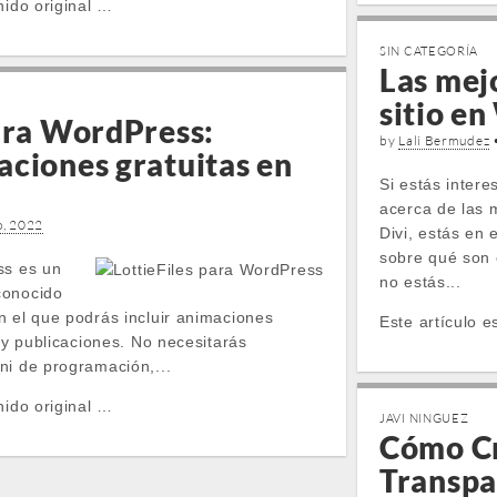
nido original …
SIN CATEGORÍA
Las mejo
sitio e
para WordPress:
by
Lali Bermudez
aciones gratuitas en
Si estás inter
acerca de las m
o, 2022
Divi, estás en 
sobre qué son 
ss es un
no estás...
conocido
n el que podrás incluir animaciones
Este artículo e
s y publicaciones. No necesitarás
ni de programación,...
nido original …
JAVI NINGUEZ
Cómo C
Transpa