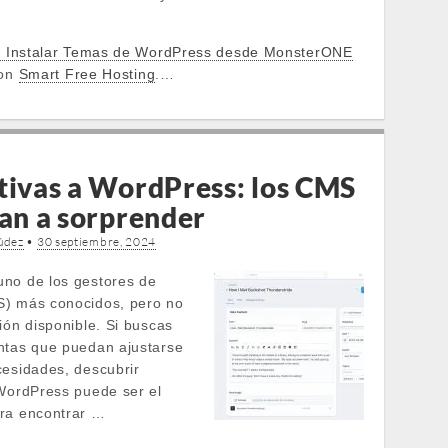
 Instalar Temas de WordPress desde MonsterONE
 on
Smart Free Hosting
.…
tivas a WordPress: los CMS
van a sorprender
údez
•
30 septiembre, 2024
no de los gestores de
S) más conocidos, pero no
ión disponible. Si buscas
ntas que puedan ajustarse
cesidades, descubrir
 WordPress puede ser el
ra encontrar …