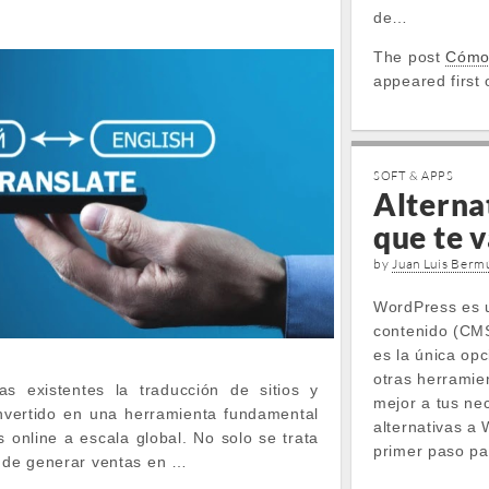
de…
The post
Cómo
appeared first
SOFT & APPS
Alterna
que te 
by
Juan Luis Berm
WordPress es u
contenido (CM
es la única opc
otras herramie
as existentes la traducción de sitios y
mejor a tus ne
onvertido en una herramienta fundamental
alternativas a
s online a escala global. No solo se trata
primer paso pa
o de generar ventas en …