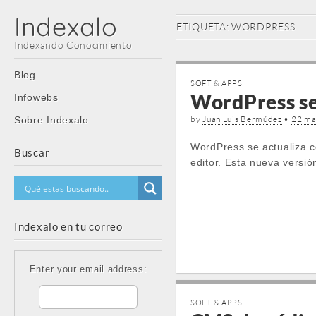
Indexalo
ETIQUETA:
WORDPRESS
Indexando Conocimiento
Main
Skip
Blog
SOFT & APPS
menu
to
WordPress se 
Infowebs
content
by
Juan Luis Bermúdez
•
22 ma
Sobre Indexalo
WordPress se actualiza co
Buscar
editor. Esta nueva versi
Indexalo en tu correo
Enter your email address:
SOFT & APPS