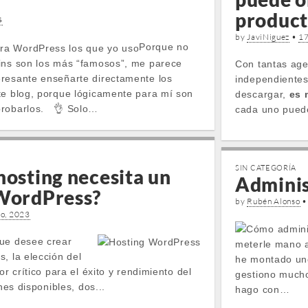
product
4
by
JaviNiguez
•
17
Porque no
ins son los más “famosos”, me parece
Con tantas age
resante enseñarte directamente los
independientes
te blog, porque lógicamente para mí son
descargar,
es 
probarlos. 👌 Solo…
cada uno puede
SIN CATEGORÍA
hosting necesita un
Adminis
 WordPress?
by
Rubén Alonso
io, 2023
que desee crear
meterle mano a
, la elección del
he montado uno
or crítico para el éxito y rendimiento del
gestiono mucho
ones disponibles, dos...
hago con…