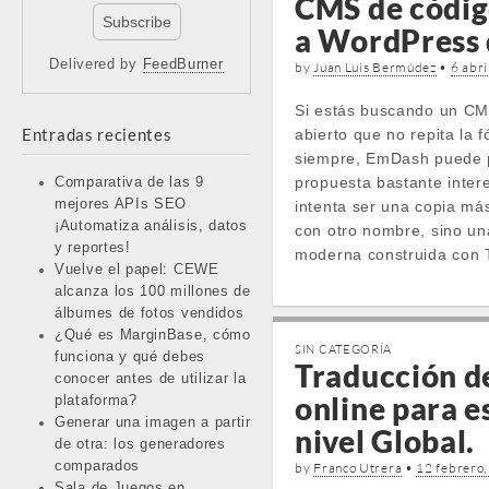
CMS de código
a WordPress 
Delivered by
FeedBurner
by
Juan Luis Bermúdez
•
6 abri
Si estás buscando un CM
Entradas recientes
abierto que no repita la 
siempre, EmDash puede 
propuesta bastante inter
Comparativa de las 9
mejores APIs SEO
intenta ser una copia m
¡Automatiza análisis, datos
con otro nombre, sino un
y reportes!
moderna construida con 
Vuelve el papel: CEWE
alcanza los 100 millones de
álbumes de fotos vendidos
¿Qué es MarginBase, cómo
SIN CATEGORÍA
funciona y qué debes
Traducción de
conocer antes de utilizar la
online para e
plataforma?
Generar una imagen a partir
nivel Global.
de otra: los generadores
comparados
by
Franco Utrera
•
12 febrero
Sala de Juegos en