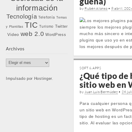
güena)
información
by
Rubén Alonso
•
8 abril, 202
Tecnología
Telefonía
Temas
TIC
Twitter
Turismo
siempre los mejores plug
y Plantillas
web 2.0
mucho más sincero e inte
Video
WordPress
plugins que uso yo en es
los mejores después de 
Archivos
Archivos
SOFT & APPS
¿Qué tipo de 
Impulsado por Hostinger.
sitio web en
by
Juan Luis Bermúdez
•
26 jul
Para cualquier persona 
un sitio web en WordPress
tipo de hosting es un fact
sitio. Al evaluar las opci