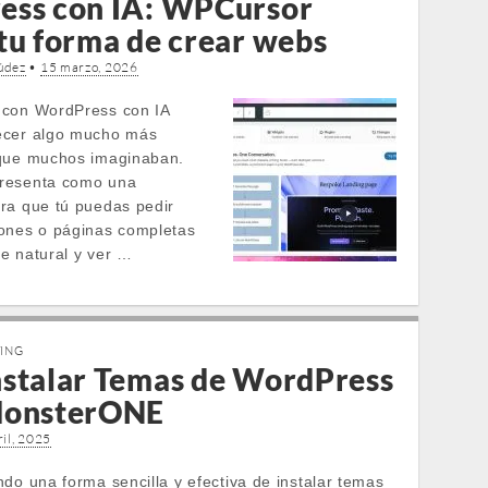
ss con IA: WPCursor
tu forma de crear webs
údez
•
15 marzo, 2026
 con WordPress con IA
ecer algo mucho más
 que muchos imaginaban.
resenta como una
ra que tú puedas pedir
ones o páginas completas
e natural y ver …
TING
stalar Temas de WordPress
MonsterONE
ril, 2025
do una forma sencilla y efectiva de instalar temas