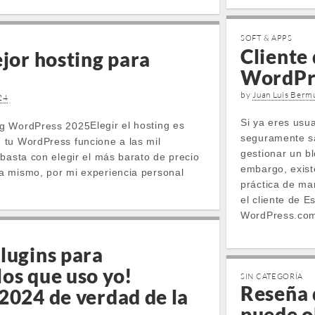
SOFT & APPS
Cliente 
ejor hosting para
WordPr
by
Juan Luis Berm
24
Si ya eres usu
Elegir el hosting es
seguramente s
tu WordPress funcione a las mil
gestionar un bl
basta con elegir el más barato de precio
embargo, exis
mismo, por mi experiencia personal
práctica de ma
el cliente de E
WordPress.com
lugins para
os que uso yo!
SIN CATEGORÍA
Reseña 
2024 de verdad de la
puede o