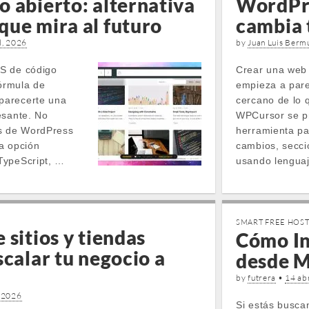
 abierto: alternativa
WordPre
que mira al futuro
cambia 
l, 2026
by
Juan Luis Berm
S de código
Crear una web
fórmula de
empieza a par
parecerte una
cercano de lo
esante. No
WPCursor se p
ás de WordPress
herramienta pa
a opción
cambios, secci
TypeScript, …
usando lenguaj
SMART FREE HOS
 sitios y tiendas
Cómo In
scalar tu negocio a
desde 
by
futrera
•
14 ab
, 2026
Si estás buscan