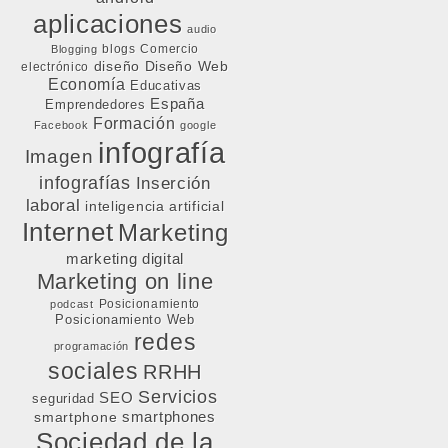
aplicaciones
audio
blogs
Comercio
Blogging
diseño
Diseño Web
electrónico
Economía
Educativas
España
Emprendedores
Formación
Facebook
google
infografía
Imagen
infografías
Inserción
laboral
inteligencia artificial
Internet
Marketing
marketing digital
Marketing on line
Posicionamiento
podcast
Posicionamiento Web
redes
programación
sociales
RRHH
Servicios
SEO
seguridad
smartphone
smartphones
Sociedad de la