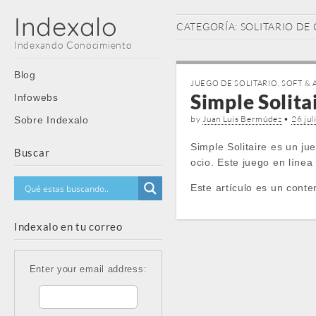
Indexalo
CATEGORÍA:
SOLITARIO DE
Indexando Conocimiento
Main
Skip
Blog
JUEGO DE SOLITARIO
,
SOFT & 
menu
to
Simple Solitai
Infowebs
content
by
Juan Luis Bermúdez
•
26 jul
Sobre Indexalo
Simple Solitaire es un ju
Buscar
ocio. Este juego en línea
Este artículo es un conte
Indexalo en tu correo
Enter your email address: