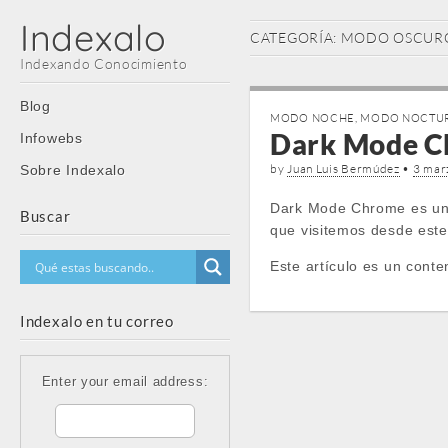
Indexalo
CATEGORÍA:
MODO OSCUR
Indexando Conocimiento
Main
Skip
Blog
MODO NOCHE
,
MODO NOCTU
menu
to
Dark Mode Ch
Infowebs
content
by
Juan Luis Bermúdez
•
3 mar
Sobre Indexalo
Dark Mode Chrome es una
Buscar
que visitemos desde este
Este artículo es un conte
Indexalo en tu correo
Enter your email address: