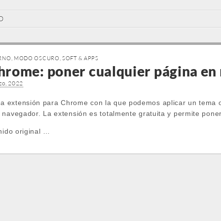
O
RNO
,
MODO OSCURO
,
SOFT & APPS
rome: poner cualquier página en
zo, 2022
 extensión para Chrome con la que podemos aplicar un tema o
 navegador. La extensión es totalmente gratuita y permite pone
nido original …