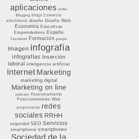
aplicaciones
audio
blogs
Comercio
Blogging
diseño
Diseño Web
electrónico
Economía
Educativas
España
Emprendedores
Formación
Facebook
google
infografía
Imagen
infografías
Inserción
laboral
inteligencia artificial
Internet
Marketing
marketing digital
Marketing on line
Posicionamiento
podcast
Posicionamiento Web
redes
programación
sociales
RRHH
Servicios
SEO
seguridad
smartphone
smartphones
Sociedad de la