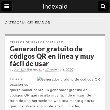
Indexalo
CATEGORÍA:
GENERAR QR
CREAR QR
,
GENERAR QR
,
SOFT & APPS
Generador gratuito de
códigos QR en línea y muy
fácil de usar
by
Juan Luis Bermúdez
•
17 noviembre, 2020
En esta
ocasión os
quiero hablar sobre un generador gratuito de
códigos QR que resulta muy fácil de utilizar. Se
trata de una herramienta web totalmente gratuita,
que nos ofrece el sitio de acvmultimedia,...