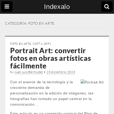
Indexalo
CATEGORÍA:
FOTO EN ARTE
FOTO EN ARTE
,
SOFT & APPS
Portrait Art: convertir
fotos en obras artísticas
fácilmente
by
Juan Luis Bermúdez
•
23 diciembre, 2023
Con el avance de la tecnología y la
creciente demanda de
personalización en la edición de imágenes, las
fotografías han tomado un papel central en la
comunicación...
Este artículo es un contenido original del Blog de