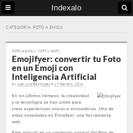
Indexalo
CATEGORÍA:
FOTO A EMOJI
FOTO A EMOJI
,
SOFT & APPS
Emojifyer: convertir tu Foto
en un Emoji con
Inteligencia Artificial
by
Juan Luis Bermúdez
•
19 febrero, 2024
En los últimos tiempos, la creatividad
y la tecnología se han unido para
crear experiencias únicas e innovadoras. Una de
estas novedades es Emojifyer, una herramienta
web...
Este artículo es un contenido original del Blog de