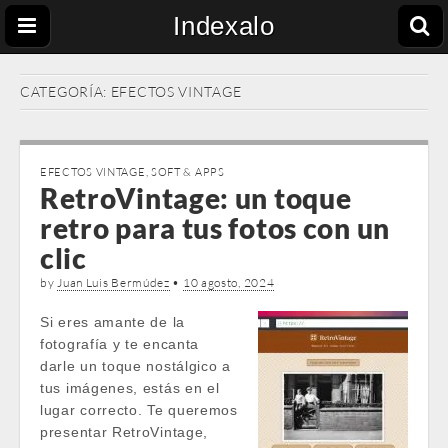
Indexalo
CATEGORÍA:
EFECTOS VINTAGE
EFECTOS VINTAGE
,
SOFT & APPS
RetroVintage: un toque
retro para tus fotos con un
clic
by
Juan Luis Bermúdez
•
10 agosto, 2024
Si eres amante de la
fotografía y te encanta
darle un toque nostálgico a
tus imágenes, estás en el
lugar correcto. Te queremos
presentar RetroVintage,