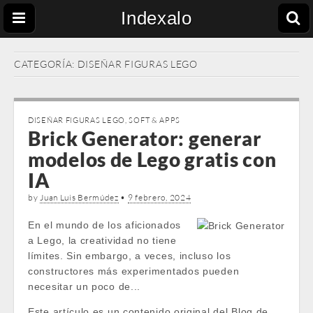
Indexalo
CATEGORÍA:
DISEÑAR FIGURAS LEGO
DISEÑAR FIGURAS LEGO
,
SOFT & APPS
Brick Generator: generar
modelos de Lego gratis con
IA
by
Juan Luis Bermúdez
•
9 febrero, 2024
En el mundo de los aficionados
a Lego, la creatividad no tiene
límites. Sin embargo, a veces, incluso los
constructores más experimentados pueden
necesitar un poco de...
Este artículo es un contenido original del Blog de