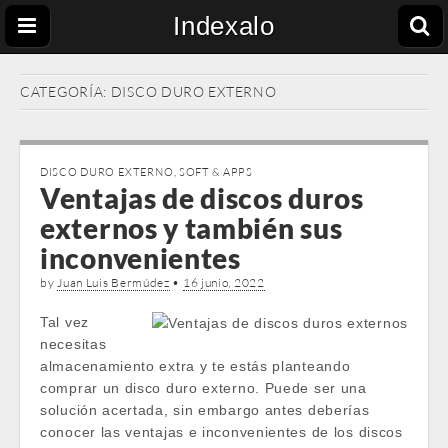
Indexalo
CATEGORÍA:
DISCO DURO EXTERNO
DISCO DURO EXTERNO
,
SOFT & APPS
Ventajas de discos duros
externos y también sus
inconvenientes
by
Juan Luis Bermúdez
•
16 junio, 2022
Tal vez
necesitas
almacenamiento extra y te estás planteando
comprar un disco duro externo. Puede ser una
solución acertada, sin embargo antes deberías
conocer las ventajas e inconvenientes de los discos