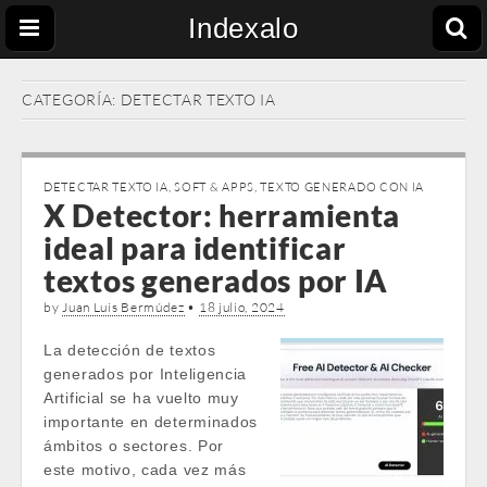
Indexalo
CATEGORÍA:
DETECTAR TEXTO IA
DETECTAR TEXTO IA
,
SOFT & APPS
,
TEXTO GENERADO CON IA
X Detector: herramienta
ideal para identificar
textos generados por IA
by
Juan Luis Bermúdez
•
18 julio, 2024
La detección de textos
generados por Inteligencia
Artificial se ha vuelto muy
importante en determinados
ámbitos o sectores. Por
este motivo, cada vez más