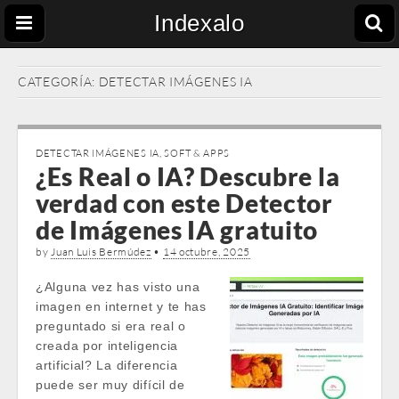
Indexalo
CATEGORÍA:
DETECTAR IMÁGENES IA
DETECTAR IMÁGENES IA
,
SOFT & APPS
¿Es Real o IA? Descubre la
verdad con este Detector
de Imágenes IA gratuito
by
Juan Luis Bermúdez
•
14 octubre, 2025
¿Alguna vez has visto una
imagen en internet y te has
preguntado si era real o
creada por inteligencia
artificial? La diferencia
puede ser muy difícil de