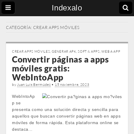
Indexalo
CATEGORÍA:
CREAR APPS MÓVILES
CREAR APPS MÓVILES
,
GENERAR APK
,
SOFT & APPS
,
WEB A APP
Convertir páginas a apps
móviles gratis:
WebIntoApp
by
Juan Luis Bermúdez
•
15 noviembre, 2023
WebIntoAp
p se
presenta como una solución directa y sencilla para
aquellos que buscan convertir páginas web en apps
móviles de forma rápida. Esta plataforma online se
destaca...