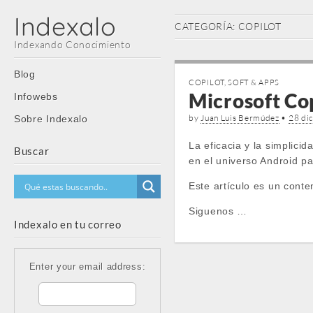
Indexalo
CATEGORÍA:
COPILOT
Indexando Conocimiento
Main
Skip
Blog
COPILOT
,
SOFT & APPS
menu
to
Microsoft Cop
Infowebs
content
by
Juan Luis Bermúdez
•
28 di
Sobre Indexalo
La eficacia y la simplici
Buscar
en el universo Android pa
Este artículo es un conte
Siguenos …
Indexalo en tu correo
Enter your email address: