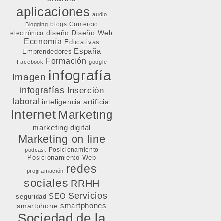
aplicaciones
audio
blogs
Comercio
Blogging
diseño
Diseño Web
electrónico
Economía
Educativas
España
Emprendedores
Formación
Facebook
google
infografía
Imagen
infografías
Inserción
laboral
inteligencia artificial
Internet
Marketing
marketing digital
Marketing on line
Posicionamiento
podcast
Posicionamiento Web
redes
programación
sociales
RRHH
Servicios
SEO
seguridad
smartphone
smartphones
Sociedad de la