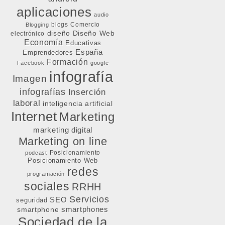
aplicaciones
audio
blogs
Comercio
Blogging
diseño
Diseño Web
electrónico
Economía
Educativas
España
Emprendedores
Formación
Facebook
google
infografía
Imagen
infografías
Inserción
laboral
inteligencia artificial
Internet
Marketing
marketing digital
Marketing on line
Posicionamiento
podcast
Posicionamiento Web
redes
programación
sociales
RRHH
Servicios
SEO
seguridad
smartphone
smartphones
Sociedad de la