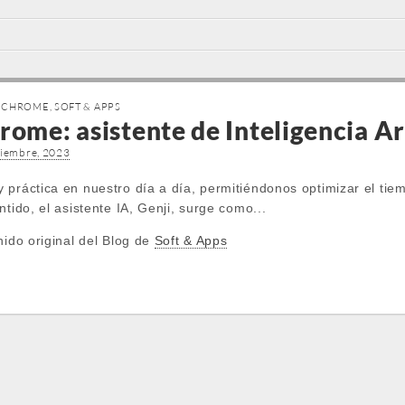
A CHROME
,
SOFT & APPS
rome: asistente de Inteligencia Ar
ciembre, 2023
 práctica en nuestro día a día, permitiéndonos optimizar el ti
tido, el asistente IA, Genji, surge como...
nido original del Blog de
Soft & Apps