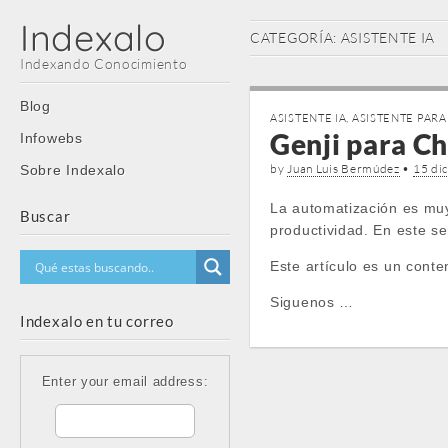
Indexalo
CATEGORÍA:
ASISTENTE IA
Indexando Conocimiento
Main
Skip
Blog
ASISTENTE IA
,
ASISTENTE PAR
menu
to
Genji para Ch
Infowebs
content
by
Juan Luis Bermúdez
•
15 di
Sobre Indexalo
La automatización es muy
Buscar
productividad. En este sen
Este artículo es un conte
Siguenos …
Indexalo en tu correo
Enter your email address: