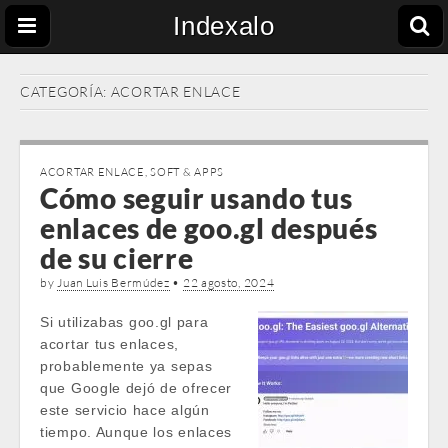
Indexalo
CATEGORÍA:
ACORTAR ENLACE
ACORTAR ENLACE
,
SOFT & APPS
Cómo seguir usando tus
enlaces de goo.gl después
de su cierre
by
Juan Luis Bermúdez
•
22 agosto, 2024
Si utilizabas goo.gl para
acortar tus enlaces,
probablemente ya sepas
que Google dejó de ofrecer
este servicio hace algún
tiempo. Aunque los enlaces