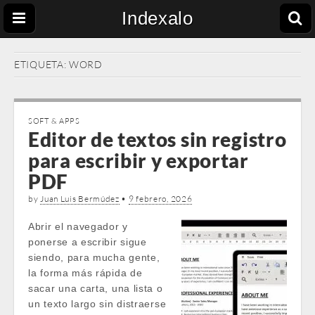
Indexalo
ETIQUETA:
WORD
SOFT & APPS
Editor de textos sin registro
para escribir y exportar
PDF
by
Juan Luis Bermúdez
•
9 febrero, 2026
Abrir el navegador y
ponerse a escribir sigue
siendo, para mucha gente,
la forma más rápida de
sacar una carta, una lista o
un texto largo sin distraerse