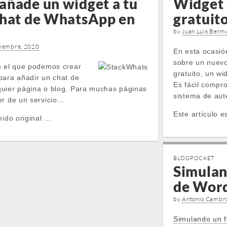
añade un widget a tu
Widget 
chat de WhatsApp en
gratuit
by
Juan Luis Berm
ciembre, 2020
En esta ocasió
sobre un nuevo
n el que podemos crear
gratuito, un wi
para añadir un chat de
Es fácil compr
quier página o blog. Para muchas páginas
sistema de aute
r de un servicio...
Este artículo e
nido original …
BLOGPOCKET
Simulan
de Wor
by
Antonio Cambr
Simulando un f