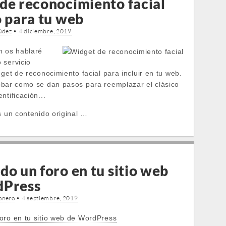
de reconocimiento facial
o para tu web
údez
•
4 diciembre, 2019
n os hablaré
 servicio
dget de reconocimiento facial para incluir en tu web.
obar como se dan pasos para reemplazar el clásico
ntificación...
s un contenido original …
do un foro en tu sitio web
dPress
onero
•
4 septiembre, 2019
oro en tu sitio web de WordPress