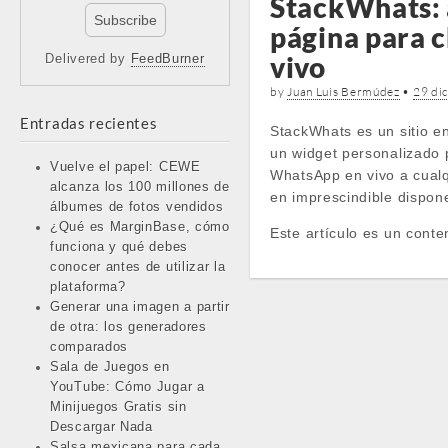
StackWhats: 
página para 
vivo
Delivered by
FeedBurner
by
Juan Luis Bermúdez
•
29 di
Entradas recientes
StackWhats es un sitio e
un widget personalizado 
Vuelve el papel: CEWE
WhatsApp en vivo a cual
alcanza los 100 millones de
en imprescindible dispone
álbumes de fotos vendidos
¿Qué es MarginBase, cómo
Este artículo es un conte
funciona y qué debes
conocer antes de utilizar la
plataforma?
Generar una imagen a partir
de otra: los generadores
comparados
Sala de Juegos en
YouTube: Cómo Jugar a
Minijuegos Gratis sin
Descargar Nada
Salsa mexicana para cada