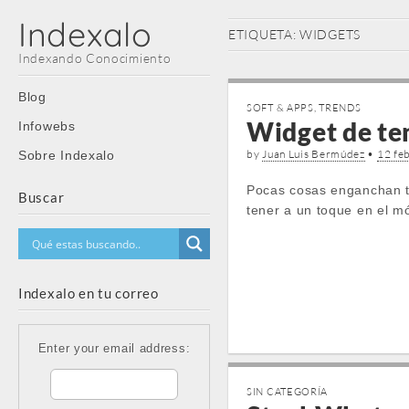
Indexalo
ETIQUETA:
WIDGETS
Indexando Conocimiento
Main
Skip
Blog
SOFT & APPS
,
TRENDS
menu
to
Widget de te
Infowebs
content
by
Juan Luis Bermúdez
•
12 fe
Sobre Indexalo
Pocas cosas enganchan t
Buscar
tener a un toque en el mó
Indexalo en tu correo
Enter your email address:
SIN CATEGORÍA