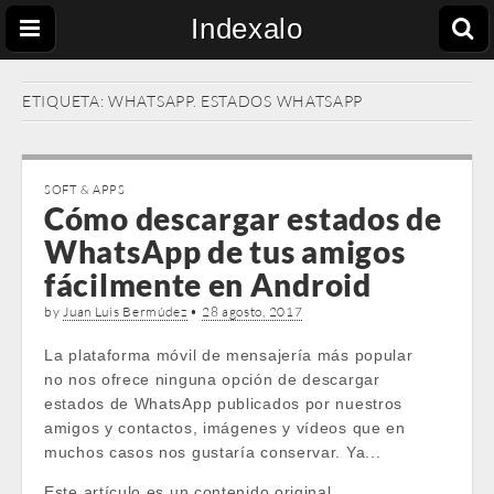
Indexalo
ETIQUETA:
WHATSAPP. ESTADOS WHATSAPP
SOFT & APPS
Cómo descargar estados de
WhatsApp de tus amigos
fácilmente en Android
by
Juan Luis Bermúdez
•
28 agosto, 2017
La plataforma móvil de mensajería más popular
no nos ofrece ninguna opción de descargar
estados de WhatsApp publicados por nuestros
amigos y contactos, imágenes y vídeos que en
muchos casos nos gustaría conservar. Ya...
Este artículo es un contenido original …