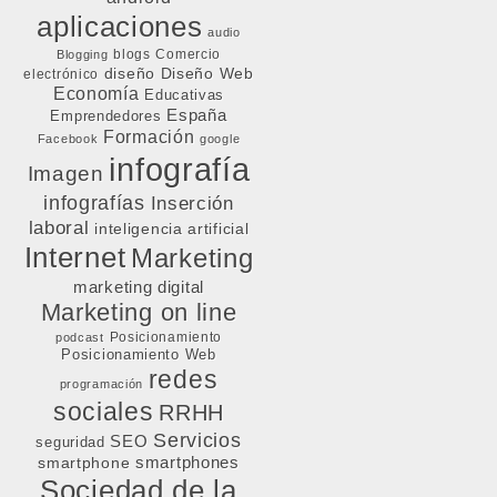
aplicaciones
audio
blogs
Comercio
Blogging
diseño
Diseño Web
electrónico
Economía
Educativas
España
Emprendedores
Formación
Facebook
google
infografía
Imagen
infografías
Inserción
laboral
inteligencia artificial
Internet
Marketing
marketing digital
Marketing on line
Posicionamiento
podcast
Posicionamiento Web
redes
programación
sociales
RRHH
Servicios
SEO
seguridad
smartphone
smartphones
Sociedad de la