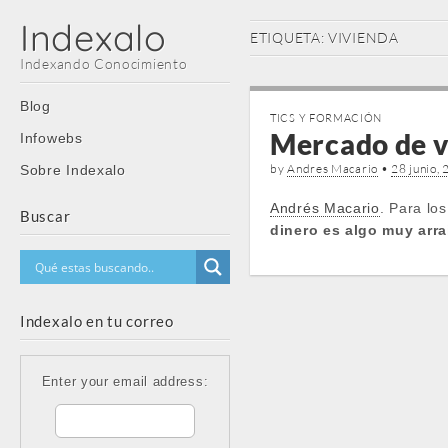
Indexalo
ETIQUETA:
VIVIENDA
Indexando Conocimiento
Main
Skip
Blog
TICS Y FORMACIÓN
menu
to
Mercado de v
Infowebs
content
by
Andres Macario
•
28 junio,
Sobre Indexalo
Andrés Macario
. Para lo
Buscar
dinero es algo muy arr
Indexalo en tu correo
Enter your email address: