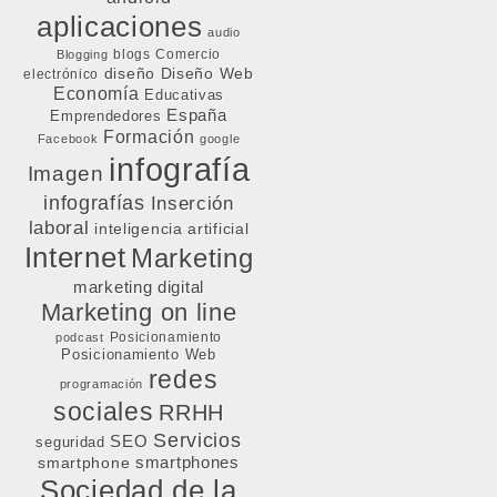
aplicaciones
audio
blogs
Comercio
Blogging
diseño
Diseño Web
electrónico
Economía
Educativas
España
Emprendedores
Formación
Facebook
google
infografía
Imagen
infografías
Inserción
laboral
inteligencia artificial
Internet
Marketing
marketing digital
Marketing on line
Posicionamiento
podcast
Posicionamiento Web
redes
programación
sociales
RRHH
Servicios
SEO
seguridad
smartphone
smartphones
Sociedad de la