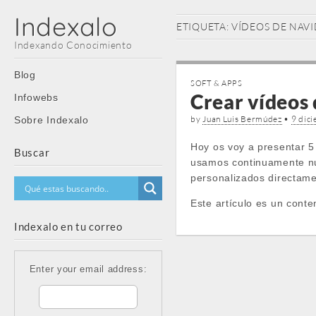
Indexalo
ETIQUETA:
VÍDEOS DE NAV
Indexando Conocimiento
Main
Skip
Blog
SOFT & APPS
menu
to
Crear vídeos 
Infowebs
content
by
Juan Luis Bermúdez
•
9 dic
Sobre Indexalo
Hoy os voy a presentar 5
Buscar
usamos continuamente nu
personalizados directamen
Este artículo es un conte
Indexalo en tu correo
Enter your email address: