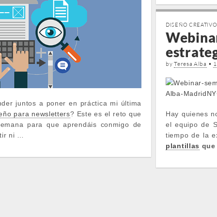
DISEÑO CREATIV
Webinar
estrate
by
Teresa Alba
•
1
der juntos a poner en práctica mi última
seño para newsletters
? Este es el reto que
Hay quienes no
semana para que aprendáis conmigo de
el equipo de 
tir ni …
tiempo de la e
plantillas
que 