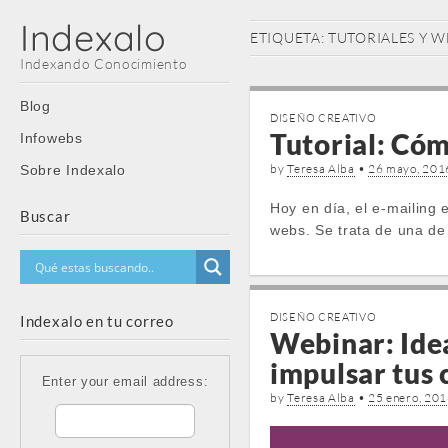
Indexalo
ETIQUETA:
TUTORIALES Y W
Indexando Conocimiento
Main
Skip
Blog
DISEÑO CREATIVO
menu
to
Tutorial: Có
Infowebs
content
by
Teresa Alba
•
26 mayo, 201
Sobre Indexalo
Hoy en día, el e-mailing
Buscar
webs. Se trata de una de
DISEÑO CREATIVO
Indexalo en tu correo
Webinar: Idea
impulsar tus
Enter your email address:
by
Teresa Alba
•
25 enero, 20