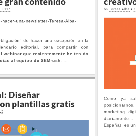
e gran contenido
creativ
, 2015
by
Teresa Alba
•
1
obligación” de hacer una excepción en la
lendario editorial, para compartir con
l webinar que recientemente he tenido
racias al equipo de SEMrush
. …
l: Diseñar
Como ya sab
on plantillas gratis
posicionarno
15
marketing dig
diariamente…
España), es u