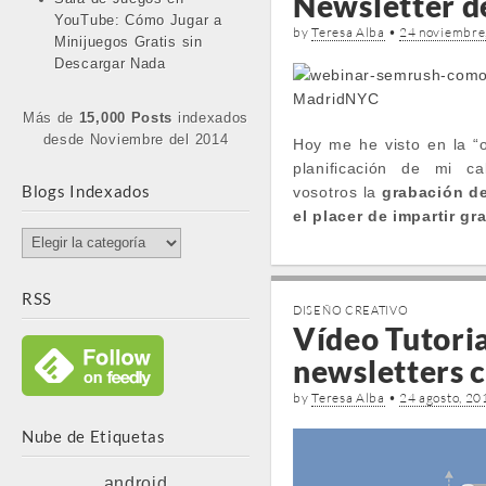
Newsletter d
YouTube: Cómo Jugar a
by
Teresa Alba
•
24 noviembre
Minijuegos Gratis sin
Descargar Nada
Más de
15,000 Posts
indexados
desde Noviembre del 2014
Hoy me he visto en la “
planificación de mi ca
Blogs Indexados
vosotros la
grabación de
el placer de impartir g
Blogs
Indexados
RSS
DISEÑO CREATIVO
Vídeo Tutoria
newsletters c
by
Teresa Alba
•
24 agosto, 20
Nube de Etiquetas
android