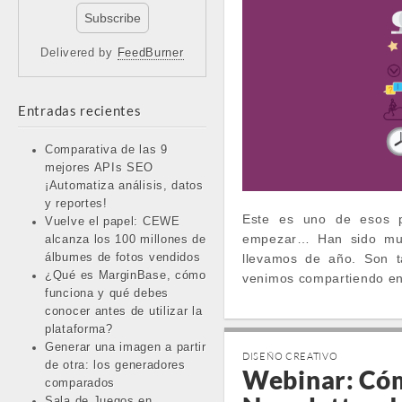
Delivered by
FeedBurner
Entradas recientes
Comparativa de las 9
mejores APIs SEO
¡Automatiza análisis, datos
y reportes!
Este es uno de esos 
Vuelve el papel: CEWE
empezar… Han sido muc
alcanza los 100 millones de
álbumes de fotos vendidos
llevamos de año. Son t
¿Qué es MarginBase, cómo
venimos compartiendo en 
funciona y qué debes
conocer antes de utilizar la
plataforma?
Generar una imagen a partir
DISEÑO CREATIVO
de otra: los generadores
Webinar: Có
comparados
Sala de Juegos en