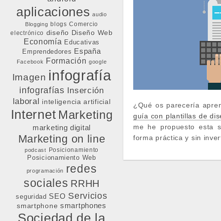
aplicaciones
audio
blogs
Comercio
Blogging
diseño
Diseño Web
electrónico
Economía
Educativas
España
Emprendedores
Formación
Facebook
google
infografía
Imagen
infografías
Inserción
laboral
inteligencia artificial
¿Qué os parecería apren
Internet
Marketing
guía con plantillas de di
me he propuesto esta 
marketing digital
Marketing on line
forma práctica y sin inver
Posicionamiento
podcast
Posicionamiento Web
redes
programación
sociales
RRHH
Servicios
SEO
seguridad
smartphone
smartphones
Sociedad de la