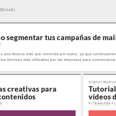
EBINARS
mo segmentar tus campañas de mai
6
 es una técnica más que conocida por todos, ya que continuamen
 las técnicas más utilizadas por las empresas para comunicars
DISEÑO CREATIV
s creativas para
Tutoria
 contenidos
vídeos 
16
by
Teresa Alba
•
1