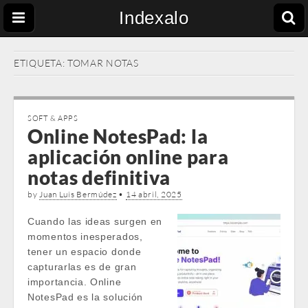
Indexalo
ETIQUETA:
TOMAR NOTAS
SOFT & APPS
Online NotesPad: la
aplicación online para
notas definitiva
by
Juan Luis Bermúdez
•
14 abril, 2025
Cuando las ideas surgen en
momentos inesperados,
tener un espacio donde
capturarlas es de gran
importancia. Online
NotesPad es la solución