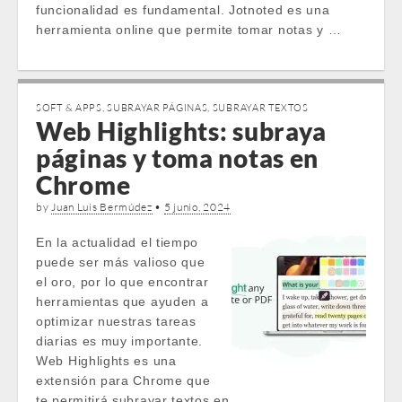
funcionalidad es fundamental. Jotnoted es una
herramienta online que permite tomar notas y …
SOFT & APPS
,
SUBRAYAR PÁGINAS
,
SUBRAYAR TEXTOS
Web Highlights: subraya
páginas y toma notas en
Chrome
by
Juan Luis Bermúdez
•
5 junio, 2024
En la actualidad el tiempo
puede ser más valioso que
el oro, por lo que encontrar
herramientas que ayuden a
optimizar nuestras tareas
diarias es muy importante.
Web Highlights es una
extensión para Chrome que
te permitirá subrayar textos en …