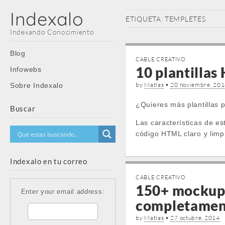
Indexalo
ETIQUETA:
TEMPLETES
Indexando Conocimiento
Main
Skip
Blog
CABLE CREATIVO
menu
to
10 plantillas
Infowebs
content
by
Matías
•
20 noviembre, 20
Sobre Indexalo
¿Quieres más plantillas 
Buscar
Las características de es
código HTML claro y limp
Indexalo en tu correo
CABLE CREATIVO
150+ mockups
Enter your email address:
completament
by
Matías
•
27 octubre, 2014