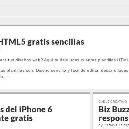
 HTML5 gratis sencillas
14
para tus diseños web? Aquí te dejo unas cuantas plantillas HTML
tas plantillas son: Diseño sencillo y fácil de editar, desarroll
io, …
CABLE CREATIVO
 del iPhone 6
Biz Buzz
e gratis
respons
by
Matías
•
15 se