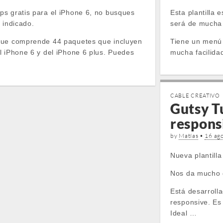
s gratis para el iPhone 6, no busques
Esta plantilla 
 indicado.
será de mucha u
que comprende 44 paquetes que incluyen
Tiene un menú f
l iPhone 6 y del iPhone 6 plus. Puedes
mucha facilida
CABLE CREATIVO
Gutsy Tu
respons
by
Matías
•
16 ag
Nueva plantilla
Nos da mucho gu
Está desarroll
responsive. Es 
Ideal …