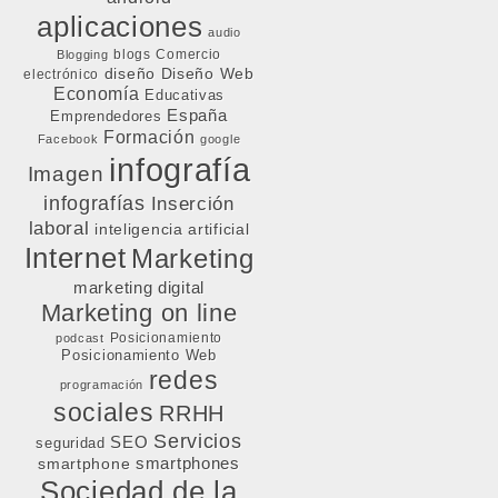
aplicaciones
audio
blogs
Comercio
Blogging
diseño
Diseño Web
electrónico
Economía
Educativas
España
Emprendedores
Formación
Facebook
google
infografía
Imagen
infografías
Inserción
laboral
inteligencia artificial
Internet
Marketing
marketing digital
Marketing on line
Posicionamiento
podcast
Posicionamiento Web
redes
programación
sociales
RRHH
Servicios
SEO
seguridad
smartphone
smartphones
Sociedad de la