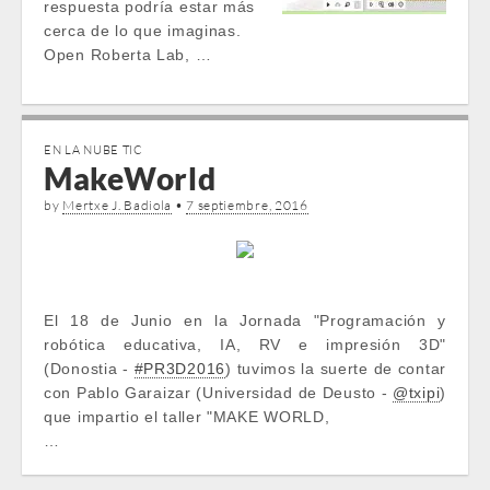
respuesta podría estar más
cerca de lo que imaginas.
Open Roberta Lab, …
EN LA NUBE TIC
MakeWorld
by
Mertxe J. Badiola
•
7 septiembre, 2016
El 18 de Junio en la Jornada "Programación y
robótica educativa, IA, RV e impresión 3D"
(Donostia -
#PR3D2016
) tuvimos la suerte de contar
con Pablo Garaizar (Universidad de Deusto -
@txipi
)
que impartio el taller "MAKE WORLD,
…