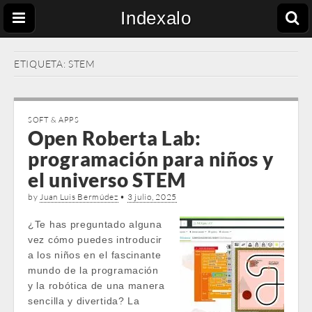
Indexalo
ETIQUETA:
STEM
SOFT & APPS
Open Roberta Lab:
programación para niños y
el universo STEM
by
Juan Luis Bermúdez
•
3 julio, 2025
¿Te has preguntado alguna
vez cómo puedes introducir
a los niños en el fascinante
mundo de la programación
y la robótica de una manera
sencilla y divertida? La