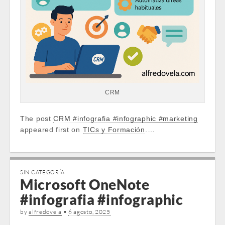
CRM
The post
CRM #infografia #infographic #marketing
appeared first on
TICs y Formación
.…
SIN CATEGORÍA
Microsoft OneNote
#infografia #infographic
by
alfredovela
•
6 agosto, 2025