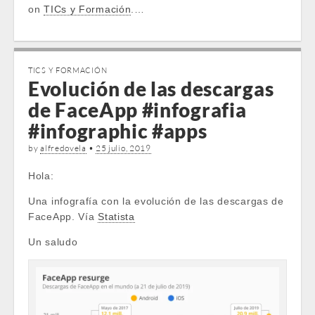
on
TICs y Formación
.…
TICS Y FORMACIÓN
Evolución de las descargas
de FaceApp #infografia
#infographic #apps
by
alfredovela
•
25 julio, 2019
Hola:
Una infografía con la evolución de las descargas de
FaceApp. Vía
Statista
Un saludo