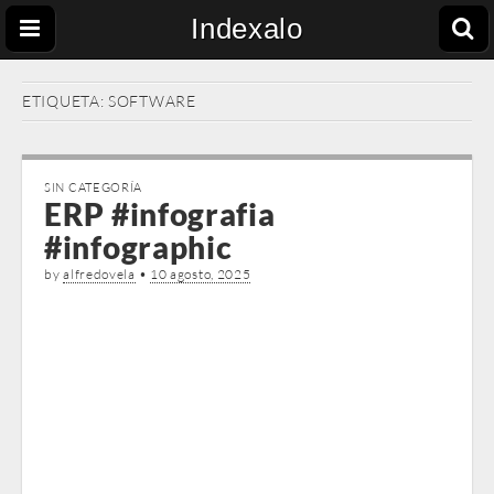
Indexalo
ETIQUETA:
SOFTWARE
SIN CATEGORÍA
ERP #infografia
#infographic
by
alfredovela
•
10 agosto, 2025