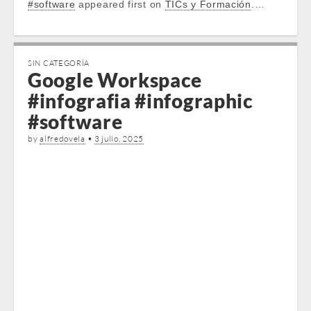
#software
appeared first on
TICs y Formación
.…
SIN CATEGORÍA
Google Workspace
#infografia #infographic
#software
by
alfredovela
•
3 julio, 2025