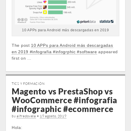
10 APPs para Android más descargadas en 2019
The post
10 APPs para Android más descargadas
en 2019 #infografia #infogrphic #software
appeared
first on …
TICS Y FORMACIÓN
Magento vs PrestaShop vs
WooCommerce #infografia
#infographic #ecommerce
by
alfredovela
•
19 agosto, 2019
Hola: