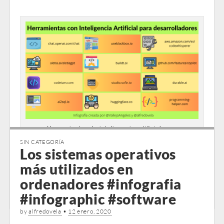
Herramientas de inteligencia artificial para
desarrolladores
SIN CATEGORÍA
Los sistemas operativos
The post
Herramientas de inteligencia artificial para
más utilizados en
desarrolladores #infografia #ai #inteligenciaartificial
ordenadores #infografia
#software
appeared first on
TICs y
…
#infographic #software
by
alfredovela
•
12 enero, 2020