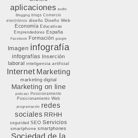
aplicaciones
audio
blogs
Comercio
Blogging
diseño
Diseño Web
electrónico
Economía
Educativas
España
Emprendedores
Formación
Facebook
google
infografía
Imagen
infografías
Inserción
laboral
inteligencia artificial
Internet
Marketing
marketing digital
Marketing on line
Posicionamiento
podcast
Posicionamiento Web
redes
programación
sociales
RRHH
Servicios
SEO
seguridad
smartphone
smartphones
Sociedad de la