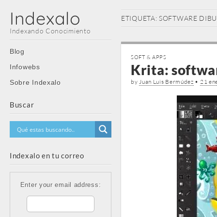
Indexalo
ETIQUETA:
SOFTWARE DIB
Indexando Conocimiento
Main
Skip
Blog
SOFT & APPS
menu
to
Krita: softwa
Infowebs
content
by
Juan Luis Bermúdez
•
21 en
Sobre Indexalo
Buscar
Indexalo en tu correo
Enter your email address: