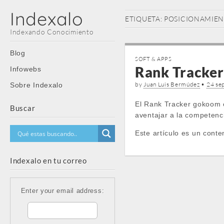
Indexalo
ETIQUETA:
POSICIONAMIEN
Indexando Conocimiento
Main
Skip
Blog
SOFT & APPS
menu
to
Rank Tracker
Infowebs
content
by
Juan Luis Bermúdez
•
24 se
Sobre Indexalo
El Rank Tracker gokoom e
Buscar
aventajar a la competenc
Este artículo es un conte
Indexalo en tu correo
Enter your email address: