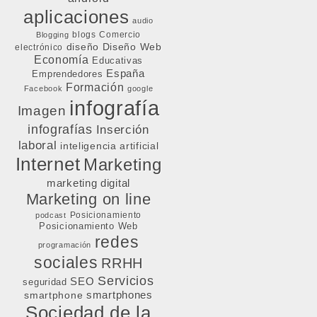
aplicaciones
audio
blogs
Comercio
Blogging
diseño
Diseño Web
electrónico
Economía
Educativas
España
Emprendedores
Formación
Facebook
google
infografía
Imagen
infografías
Inserción
laboral
inteligencia artificial
Internet
Marketing
marketing digital
Marketing on line
Posicionamiento
podcast
Posicionamiento Web
redes
programación
sociales
RRHH
Servicios
SEO
seguridad
smartphone
smartphones
Sociedad de la