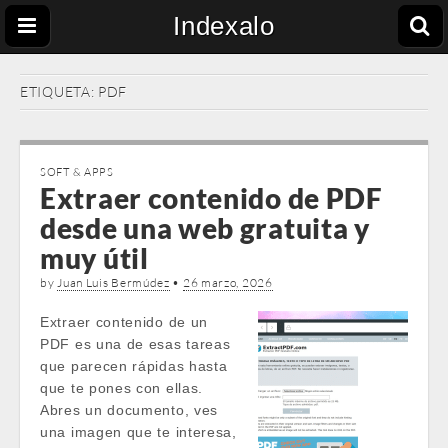
Indexalo
ETIQUETA:
PDF
SOFT & APPS
Extraer contenido de PDF
desde una web gratuita y
muy útil
by
Juan Luis Bermúdez
•
26 marzo, 2026
Extraer contenido de un
PDF es una de esas tareas
que parecen rápidas hasta
que te pones con ellas.
Abres un documento, ves
una imagen que te interesa,