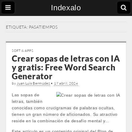
Indexalo
ETIQUETA:
PASATIEMPOS
SOFT & APPS
Crear sopas de letras con IA
y gratis: Free Word Search
Generator
by
Juan Luis Bermúdez
•
17 abril, 2024
Las sopas de
letras, también
conocidas como crucigramas de palabras ocultas,
tienen un gran número de aficionados. Su atractivo
reside en la combinación de desafío mental y...
Este artículo es un contenido original del Blog de