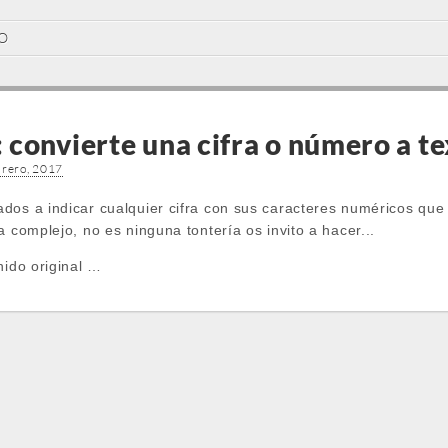
O
convierte una cifra o número a t
brero, 2017
s a indicar cualquier cifra con sus caracteres numéricos que 
a complejo, no es ninguna tontería os invito a hacer...
nido original …