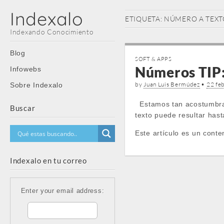
Indexalo
ETIQUETA:
NÚMERO A TEXT
Indexando Conocimiento
Main
Skip
Blog
SOFT & APPS
menu
to
Números TIP: 
Infowebs
content
by
Juan Luis Bermúdez
•
22 fe
Sobre Indexalo
Estamos tan acostumbrado
Buscar
texto puede resultar hast
Este artículo es un conte
Indexalo en tu correo
Enter your email address: