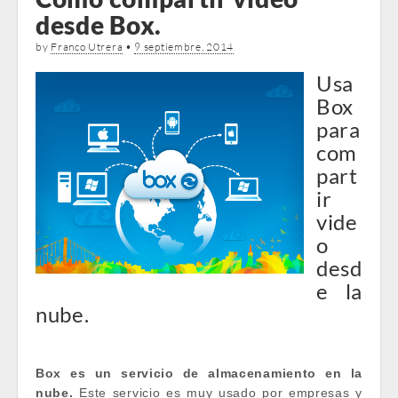
desde Box.
by
Franco Utrera
•
9 septiembre, 2014
Usa
Box
para
com
part
ir
vide
o
desd
e la
nube.
Box es un servicio de almacenamiento en la
nube.
Este servicio es muy usado por empresas y