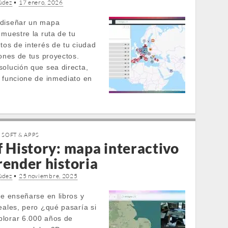
údez
•
17 enero, 2026
 diseñar un mapa
 muestre la ruta de tu
tos de interés de tu ciudad
iones de tus proyectos.
solución que sea directa,
e funcione de inmediato en
,
SOFT & APPS
f History: mapa interactivo
render historia
údez
•
25 noviembre, 2025
le enseñarse en libros y
eales, pero ¿qué pasaría si
lorar 6.000 años de