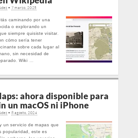
en Wikipedia
údez
•
7 marzo, 2025
stás caminando por una
cida o explorando un
que siempre quisiste visitar.
en cómo sería tener
scinante sobre cada lugar al
mano, sin necesidad de
eparado. Wiki …
aps: ahora disponible para
sin un macOS ni iPhone
údez
•
8 agosto, 2024
ay un servicio de mapas que
 popularidad, este es