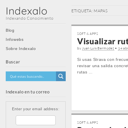
Indexalo
ETIQUETA:
MAPAS
Indexando Conocimiento
Main
Skip
Blog
SOFT & APPS
menu
to
Visualizar ru
Infowebs
content
by
Juan Luis Bermúdez
•
14 abr
Sobre Indexalo
Si usas Strava con frecue
Buscar
revisar una salida concre
rutas …
Indexalo en tu correo
Enter your email address:
SOFT & APPS