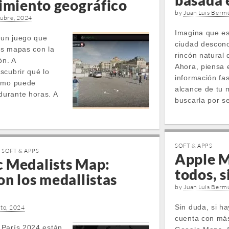
basada 
cimiento geográfico
by
Juan Luis Berm
tubre, 2024
Imagina que e
un juego que
ciudad descono
os mapas con la
rincón natural 
ón. A
Ahora, piensa 
scubrir qué lo
información fa
cómo puede
alcance de tu 
urante horas. A
buscarla por s
SOFT & APPS
,
SOFT & APPS
Apple M
 Medalists Map:
todos, 
n los medallistas
by
Juan Luis Berm
Sin duda, si h
sto, 2024
cuenta con más
 París 2024 están