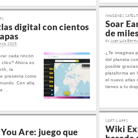
IMÁGENES SATELI
PS
Soar Ear
las digital con cientos
de mile
mapas
by
Juan Luis Berm
rzo, 2025
¿Te imaginas p
rar cada rincón
del planeta con
 clics? Ahora es
posible gracias
rth, la
plataforma en 
 se presenta como
el nuevo atlas 
 mundo. Con ella,
tienes a tu di
na …
SOFT & APPS
Wiki Exp
You Are: juego que