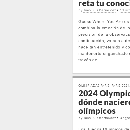
reta tu cono
by
Juan Luis Bermúdez
•
11 oc
Guess Where You Are es 
combina la emoción de l
precisión de la observaci
continuación, vamos a de
hace tan entretenido y 
mantenerte enganchado d
través de …
OLIMPIADAS PARÍS
,
PARÍS 2024
2024 Olympic
dónde naciero
olímpicos
by
Juan Luis Bermúdez
•
3 ago
Los Juegos Olímpicos de