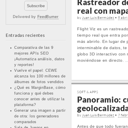
Rastreador d
real con mapa
Delivered by
FeedBurner
by
Juan Luis Bermúdez
•
8 abri
Flight Viz es un rastread
Entradas recientes
tiempo real que entra por
más abrirlo. En lugar de p
interminable de datos, t
Comparativa de las 9
mejores APIs SEO
globo 3D interactivo con
¡Automatiza análisis, datos
moviéndose en directo. 
y reportes!
Vuelve el papel: CEWE
alcanza los 100 millones de
álbumes de fotos vendidos
¿Qué es MarginBase, cómo
SOFT & APPS
funciona y qué debes
Panoramio: c
conocer antes de utilizar la
plataforma?
geolocalizada
Generar una imagen a partir
by
Juan Luis Bermúdez
•
7 feb
de otra: los generadores
comparados
Antes de que todo fueran 
Sala de Juegos en