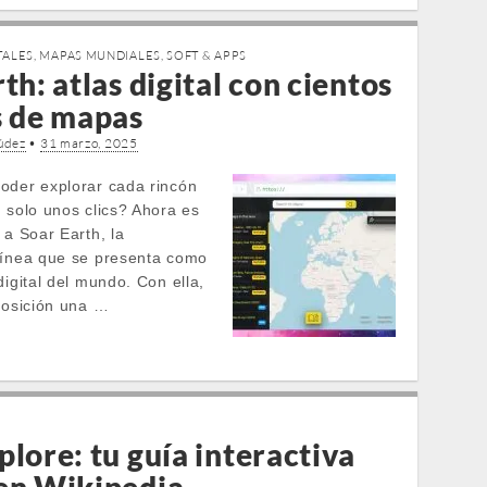
TALES
,
MAPAS MUNDIALES
,
SOFT & APPS
th: atlas digital con cientos
s de mapas
údez
•
31 marzo, 2025
oder explorar cada rincón
 solo unos clics? Ahora es
 a Soar Earth, la
línea que se presenta como
digital del mundo. Con ella,
sposición una …
lore: tu guía interactiva