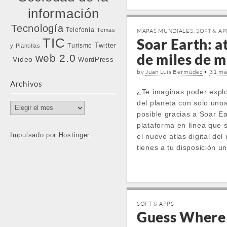
información
Tecnología
Telefonía
Temas
MAPAS MUNDIALES
,
SOFT & AP
TIC
Soar Earth: at
Twitter
Turismo
y Plantillas
de miles de 
web 2.0
Video
WordPress
by
Juan Luis Bermúdez
•
31 ma
Archivos
¿Te imaginas poder explo
del planeta con solo unos
Archivos
posible gracias a Soar Ea
plataforma en línea que
Impulsado por Hostinger.
el nuevo atlas digital del
tienes a tu disposición u
SOFT & APPS
Guess Where 