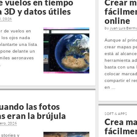
e vuelos en tiempo
Crear m
 3D y datos útiles
fácilme
online
l, 2026
by
Juan Luis Berm
or de vuelos en
 los ojos nada
Aunque al princ
lantarte una lista
crear mapas pe
e pone delante un
está al alcance
 miles aeronaves
herramienta a
…
basta con una 
colocar marcad
compartir el re
en …
uando las fotos
s eran la brújula
SOFT & APPS
Crea ma
rero, 2026
fácilme
stories y