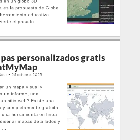
s en un globo 3D
sa es la propuesta de Globe
a herramienta educativa
nvierte el pasado …
pas personalizados gratis
intMyMap
údez
•
25 octubre, 2025
ar un mapa visual y
ra un informe, una
 un sitio web? Existe una
ta y completamente gratuita.
 una herramienta en línea
 diseñar mapas detallados y
n …