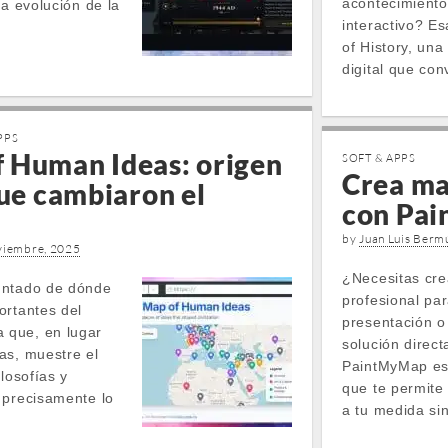
acontecimiento
la evolución de la
interactivo? E
of History, un
digital que co
PPS
 Human Ideas: origen
SOFT & APPS
Crea ma
que cambiaron el
con Pa
by
Juan Luis Berm
viembre, 2025
¿Necesitas cre
untado de dónde
profesional pa
ortantes del
presentación o
 que, en lugar
solución direc
as, muestre el
PaintMyMap es
losofías y
que te permite
 precisamente lo
a tu medida si