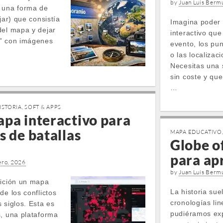
by
Juan Luis Berm
o una forma de
jar) que consistía
Imagina poder
del mapa y dejar
interactivo que
a” con imágenes
evento, los pun
o las localizac
Necesitas una 
sin coste y qu
…
ISTORIA
,
SOFT & APPS
apa interactivo para
s de batallas
MAPA EDUCATIVO
Globe o
para ap
ero, 2026
by
Juan Luis Berm
sición un mapa
La historia sue
de los conflictos
cronologías lin
 siglos. Esta es
pudiéramos exp
s, una plataforma