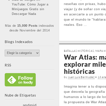
reseñas con prisas, hub
YouTube: Cómo Jugar a
viajar (y de soñar con via
Minijuegos Gratis sin
Descargar Nada
en acercarte a un punto 
que el mundo te “hablar
reales. Eso …
Más de
15,000 Posts
indexados
desde Noviembre del 2014
Blogs Indexados
BATALLAS HISTÓRICAS
,
MAPA H
Blogs
War Atlas: m
Indexados
explorar mile
RSS
históricas
by
Juan Luis Bermúdez
•
16 en
Imagina tener a tu dispo
que desvela la geografía 
Nube de Etiquetas
humanos a lo largo de los
la propuesta de War Atla
android