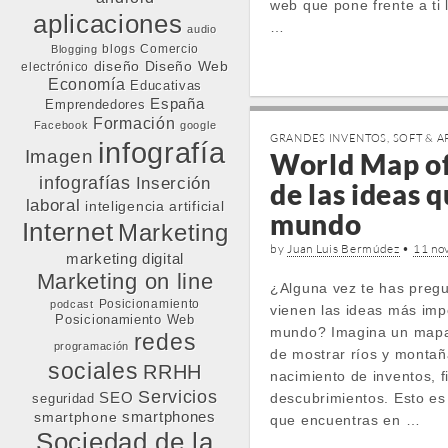
web que pone frente a ti 
aplicaciones
…
audio
blogs
Comercio
Blogging
diseño
Diseño Web
electrónico
Economía
Educativas
España
Emprendedores
Formación
Facebook
google
GRANDES INVENTOS
,
SOFT & A
infografía
Imagen
World Map of
infografías
Inserción
de las ideas 
laboral
inteligencia artificial
mundo
Internet
Marketing
by
Juan Luis Bermúdez
•
11 no
marketing digital
Marketing on line
¿Alguna vez te has preg
Posicionamiento
podcast
vienen las ideas más imp
Posicionamiento Web
mundo? Imagina un mapa
redes
programación
de mostrar ríos y montañ
sociales
RRHH
nacimiento de inventos, fi
Servicios
SEO
descubrimientos. Esto es
seguridad
smartphone
smartphones
que encuentras en …
Sociedad de la