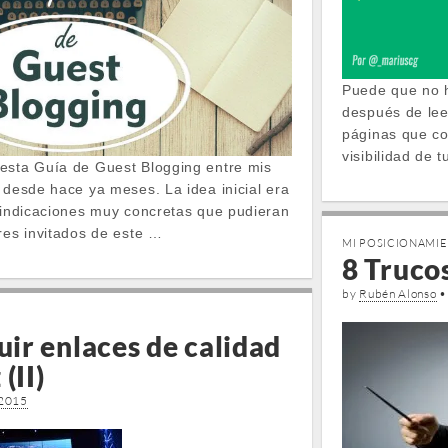
Puede que no h
después de leer
páginas que co
visibilidad de 
esta Guía de Guest Blogging entre mis
 desde hace ya meses. La idea inicial era
e indicaciones muy concretas que pudieran
res invitados de este …
MI POSICIONAMI
8 Trucos
by
Rubén Alonso
ir enlaces de calidad
(II)
 2015