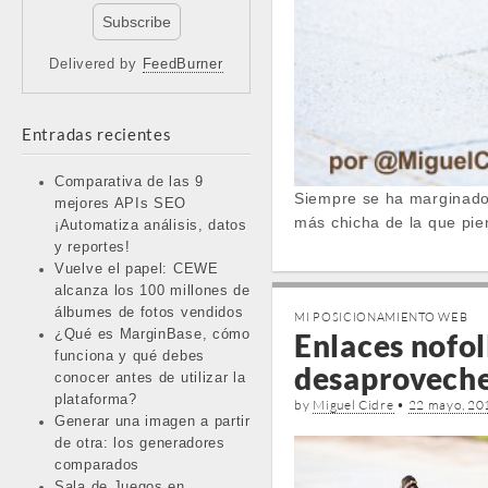
Delivered by
FeedBurner
Entradas recientes
Comparativa de las 9
Siempre se ha marginado a
mejores APIs SEO
más chicha de la que pie
¡Automatiza análisis, datos
y reportes!
Vuelve el papel: CEWE
alcanza los 100 millones de
álbumes de fotos vendidos
MI POSICIONAMIENTO WEB
¿Qué es MarginBase, cómo
Enlaces nofol
funciona y qué debes
desaprovech
conocer antes de utilizar la
plataforma?
by
Miguel Cidre
•
22 mayo, 20
Generar una imagen a partir
de otra: los generadores
comparados
Sala de Juegos en