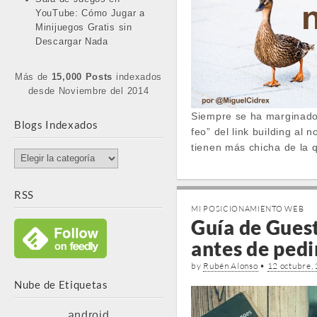
YouTube: Cómo Jugar a
Minijuegos Gratis sin
Descargar Nada
Más de
15,000 Posts
indexados
desde Noviembre del 2014
Siempre se ha marginado a
Blogs Indexados
feo” del link building al 
tienen más chicha de la 
Blogs
Indexados
RSS
MI POSICIONAMIENTO WEB
Guía de Guest
antes de pedi
by
Rubén Alonso
•
12 octubre,
Nube de Etiquetas
android