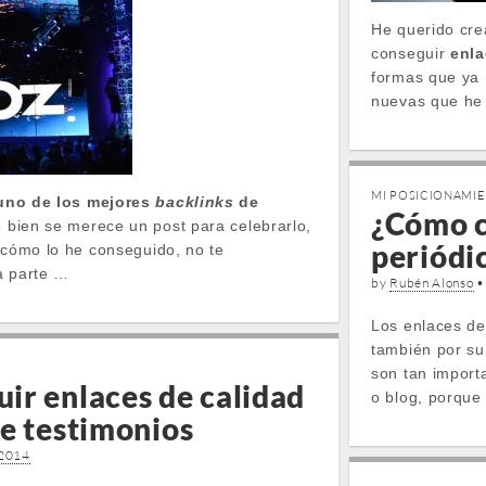
He querido cre
conseguir
enla
formas que ya 
nuevas que he
MI POSICIONAMI
uno de los mejores
backlinks
de
¿Cómo c
o bien se merece un post para celebrarlo,
periódi
e cómo lo he conseguido, no te
a parte …
by
Rubén Alonso
Los enlaces de
también por su
son tan import
ir enlaces de calidad
o blog, porqu
de testimonios
 2014