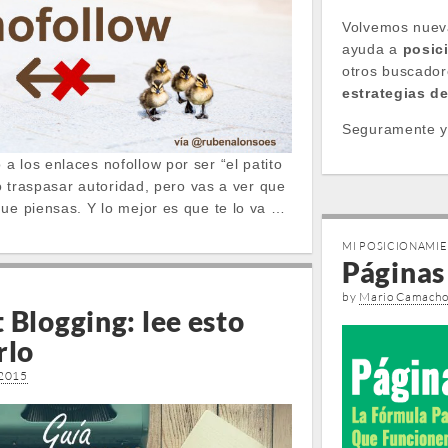
Volvemos nueva
ayuda a
posic
otros buscador
estrategias d
Seguramente y
 los enlaces nofollow por ser “el patito
no traspasar autoridad, pero vas a ver que
que piensas. Y lo mejor es que te lo va …
MI POSICIONAMI
Páginas 
by
Mario Camach
 Blogging: lee esto
rlo
 2015