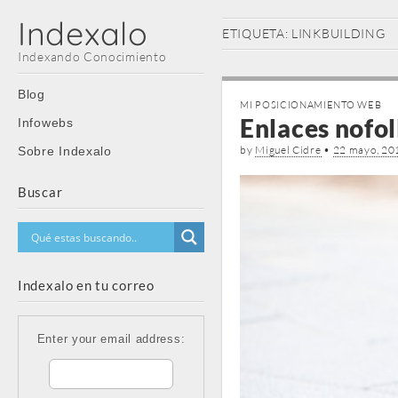
Indexalo
ETIQUETA:
LINKBUILDING
Indexando Conocimiento
Main
Skip
Blog
MI POSICIONAMIENTO WEB
menu
to
Enlaces nofol
Infowebs
content
by
Miguel Cidre
•
22 mayo, 20
Sobre Indexalo
Buscar
Indexalo en tu correo
Enter your email address: