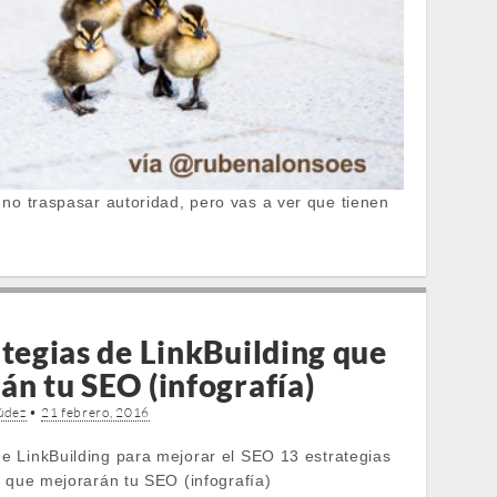
l no traspasar autoridad, pero vas a ver que tienen
ategias de LinkBuilding que
án tu SEO (infografía)
údez
•
21 febrero, 2016