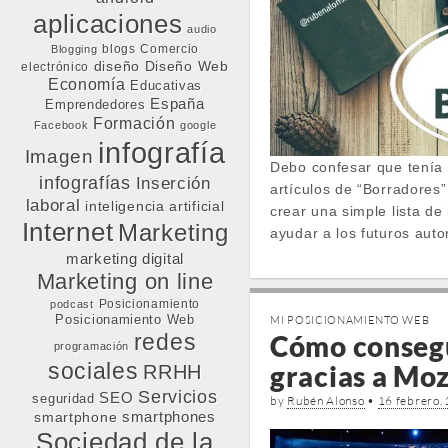
aplicaciones
audio
blogs
Comercio
Blogging
diseño
Diseño Web
electrónico
Economía
Educativas
España
Emprendedores
Formación
Facebook
google
infografía
Imagen
Debo confesar que tenía 
infografías
Inserción
artículos de “Borradores”
laboral
inteligencia artificial
crear una simple lista d
Internet
Marketing
ayudar a los futuros auto
marketing digital
Marketing on line
Posicionamiento
podcast
Posicionamiento Web
MI POSICIONAMIENTO WEB
redes
Cómo consegu
programación
sociales
gracias a Moz 
RRHH
Servicios
SEO
seguridad
by
Rubén Alonso
•
16 febrero,
smartphone
smartphones
Sociedad de la