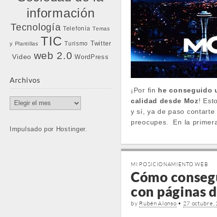
información
Tecnología
Telefonía
Temas
TIC
Twitter
Turismo
y Plantillas
web 2.0
Video
WordPress
Archivos
¡Por fin
he conseguido 
calidad desde Moz
! Est
Archivos
y sí, ya de paso contart
preocupes.
En la primer
Impulsado por Hostinger.
MI POSICIONAMIENTO WEB
Cómo consegu
con páginas 
by
Rubén Alonso
•
27 octubre,