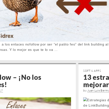
 los enlaces nofollow por ser “el patito feo” del link building a
nsas. Y lo mejor es que te lo va …
SOFT & APPS
low – ¡No los
13 estr
es!
mejorar
17
by
Juan Luis Berm