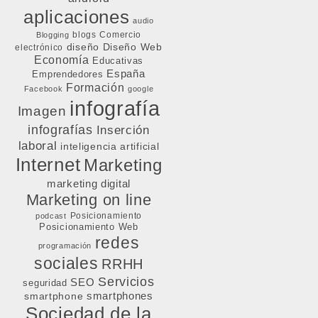
aplicaciones
audio
blogs
Comercio
Blogging
diseño
Diseño Web
electrónico
Economía
Educativas
España
Emprendedores
Formación
Facebook
google
infografía
Imagen
infografías
Inserción
laboral
inteligencia artificial
Internet
Marketing
marketing digital
Marketing on line
Posicionamiento
podcast
Posicionamiento Web
redes
programación
sociales
RRHH
Servicios
SEO
seguridad
smartphone
smartphones
Sociedad de la