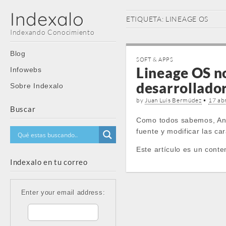
Indexalo
ETIQUETA:
LINEAGE OS
Indexando Conocimiento
Main
Skip
Blog
SOFT & APPS
menu
to
Lineage OS n
Infowebs
content
desarrollado
Sobre Indexalo
by
Juan Luis Bermúdez
•
17 abr
Buscar
Como todos sabemos, Andr
fuente y modificar las ca
Este artículo es un conte
Indexalo en tu correo
Enter your email address: