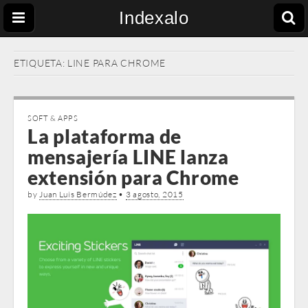
Indexalo
ETIQUETA:
LINE PARA CHROME
SOFT & APPS
La plataforma de
mensajería LINE lanza
extensión para Chrome
by
Juan Luis Bermúdez
•
3 agosto, 2015