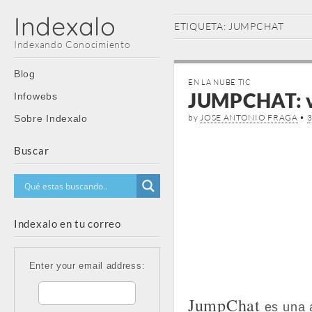
Indexalo
ETIQUETA:
JUMPCHAT
Indexando Conocimiento
Main
Skip
Blog
EN LA NUBE TIC
menu
to
JUMPCHAT: vi
Infowebs
content
by
JOSE ANTONIO FRAGA
•
3
Sobre Indexalo
Buscar
Indexalo en tu correo
Enter your email address:
JumpChat
es una a