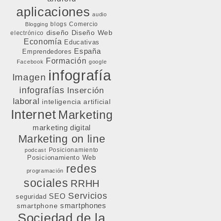
aplicaciones
audio
blogs
Comercio
Blogging
diseño
Diseño Web
electrónico
Economía
Educativas
España
Emprendedores
Formación
Facebook
google
infografía
Imagen
infografías
Inserción
laboral
inteligencia artificial
Internet
Marketing
marketing digital
Marketing on line
Posicionamiento
podcast
Posicionamiento Web
redes
programación
sociales
RRHH
Servicios
SEO
seguridad
smartphone
smartphones
Sociedad de la