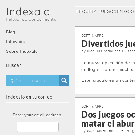
Indexalo
ETIQUETA:
JUEGOS EN GOO
Indexando Conocimiento
Main
Skip
Blog
SOFT & APPS
menu
to
Divertidos ju
Infowebs
content
by
Juan Luis Bermúdez
•
23 se
Sobre Indexalo
La nueva aplicación de m
Buscar
de llegar. Lo que muchos 
Este artículo es un conte
Indexalo en tu correo
SOFT & APPS
Dos juegos oc
Enter your email address:
matar el abu
by
Juan Luis Bermúdez
•
26 ag