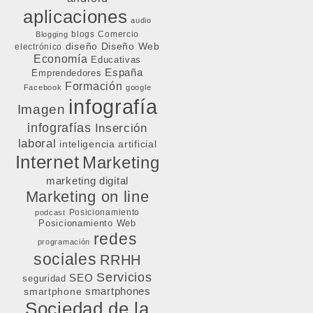
aplicaciones
audio
blogs
Comercio
Blogging
diseño
Diseño Web
electrónico
Economía
Educativas
España
Emprendedores
Formación
Facebook
google
infografía
Imagen
infografías
Inserción
laboral
inteligencia artificial
Internet
Marketing
marketing digital
Marketing on line
Posicionamiento
podcast
Posicionamiento Web
redes
programación
sociales
RRHH
Servicios
SEO
seguridad
smartphone
smartphones
Sociedad de la