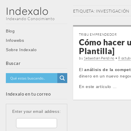
Indexalo
ETIQUETA:
INVESTIGACIÓN
Indexando Conocimiento
Main
Skip
Blog
TRIBU EMPRENDEDOR
menu
to
Cómo hacer un
Infowebs
content
Plantilla]
Sobre Indexalo
by
Sebastián Pendino
•
8 octub
Buscar
El
análisis de la compe
dinero en un nuevo negoc
En este artículo …
Indexalo en tu correo
Enter your email address: