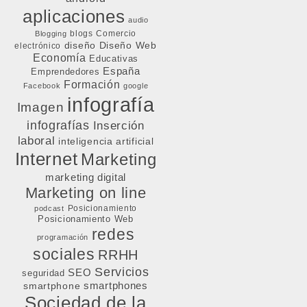
aplicaciones
audio
blogs
Comercio
Blogging
diseño
Diseño Web
electrónico
Economía
Educativas
España
Emprendedores
Formación
Facebook
google
infografía
Imagen
infografías
Inserción
laboral
inteligencia artificial
Internet
Marketing
marketing digital
Marketing on line
Posicionamiento
podcast
Posicionamiento Web
redes
programación
sociales
RRHH
Servicios
SEO
seguridad
smartphone
smartphones
Sociedad de la