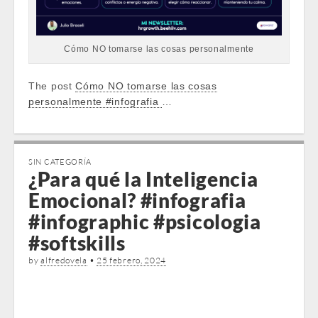
Cómo NO tomarse las cosas personalmente
The post
Cómo NO tomarse las cosas
personalmente #infografia
…
SIN CATEGORÍA
¿Para qué la Inteligencia
Emocional? #infografia
#infographic #psicologia
#softskills
by
alfredovela
•
25 febrero, 2024