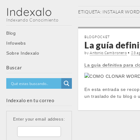
Indexalo
ETIQUETA:
INSTALAR WORD
Indexando Conocimiento
Main
Skip
Blog
BLOGPOCKET
menu
to
La guía defin
Infowebs
content
by
Antonio Cambronero
•
23 a
Sobre Indexalo
La guía definitiva para 
Buscar
En esta entrada se recop
un traslado de tu blog o
Indexalo en tu correo
Enter your email address: