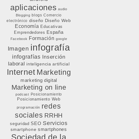
aplicaciones
audio
blogs
Comercio
Blogging
diseño
Diseño Web
electrónico
Economía
Educativas
España
Emprendedores
Formación
Facebook
google
infografía
Imagen
infografías
Inserción
laboral
inteligencia artificial
Internet
Marketing
marketing digital
Marketing on line
Posicionamiento
podcast
Posicionamiento Web
redes
programación
sociales
RRHH
Servicios
SEO
seguridad
smartphone
smartphones
Sociedad de la