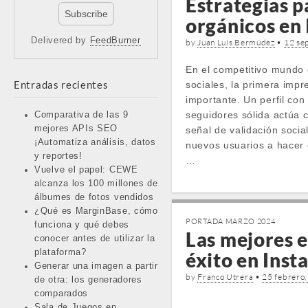
Estrategias p
orgánicos en
Delivered by
FeedBurner
by
Juan Luis Bermúdez
•
12 se
En el competitivo mundo 
Entradas recientes
sociales, la primera imp
importante. Un perfil co
seguidores sólida actúa
Comparativa de las 9
mejores APIs SEO
señal de validación socia
¡Automatiza análisis, datos
nuevos usuarios a hacer c
y reportes!
…
Vuelve el papel: CEWE
alcanza los 100 millones de
álbumes de fotos vendidos
¿Qué es MarginBase, cómo
PORTADA MARZO 2024
funciona y qué debes
Las mejores e
conocer antes de utilizar la
plataforma?
éxito en Ins
Generar una imagen a partir
by
Franco Utrera
•
25 febrero
de otra: los generadores
comparados
Sala de Juegos en