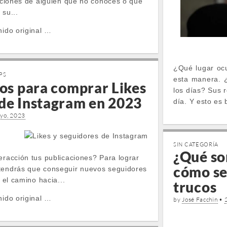
caciones de alguien que no conoces o que
 su...
nido original …
¿Qué lugar oc
PS
esta manera. ¿
ios para comprar Likes
los días? Sus 
 de Instagram en 2023
día. Y esto es
yo, 2023
SIN CATEGORÍA
¿Qué son
eracción tus publicaciones? Para lograr
cómo se
 tendrás que conseguir nuevos seguidores
r el camino hacia...
trucos
nido original …
by
José Facchin
•