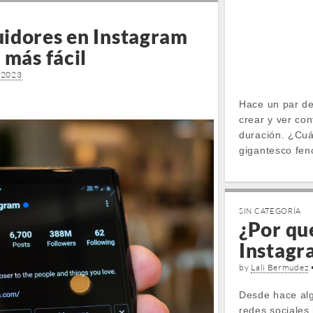
idores en Instagram
 más fácil
, 2023
Hace un par de
crear y ver co
duración. ¿Cuá
gigantesco fen
SIN CATEGORÍA
¿Por qu
Instagr
by
Lali Bermudez
Desde hace alg
redes sociales