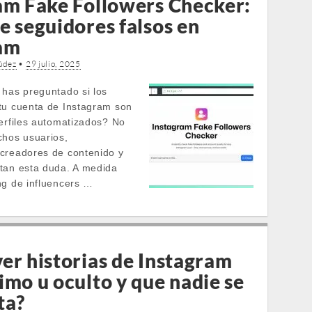
am Fake Followers Checker:
e seguidores falsos en
am
údez
•
29 julio, 2025
 has preguntado si los
tu cuenta de Instagram son
perfiles automatizados? No
chos usuarios,
creadores de contenido y
tan esta duda. A medida
ng de influencers …
er historias de Instagram
imo u oculto y que nadie se
ta?