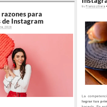
Instagr
by
Franco Utrera
 razones para
s de Instagram
re, 2023
La competenci
lograr tus pr
hacerlo. En est