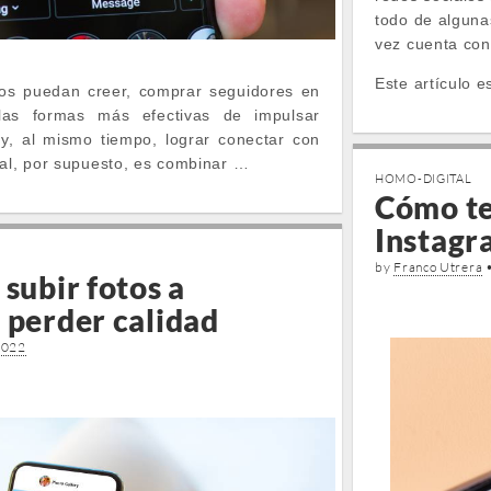
todo de alguna
vez cuenta con
Este artículo e
os puedan creer, comprar seguidores en
as formas más efectivas de impulsar
 y, al mismo tiempo, lograr conectar con
eal, por supuesto, es combinar …
HOMO-DIGITAL
Cómo te
Instagr
by
Franco Utrera
 subir fotos a
 perder calidad
2022