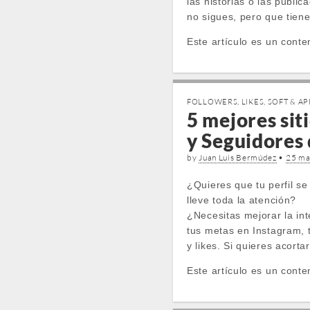
las historias o las publi
no sigues, pero que tiene
Este artículo es un conte
FOLLOWERS
,
LIKES
,
SOFT & AP
5 mejores sit
y Seguidores
by
Juan Luis Bermúdez
•
25 ma
¿Quieres que tu perfil se
lleve toda la atención?
¿Necesitas mejorar la int
tus metas en Instagram,
y likes. Si quieres acorta
Este artículo es un conte