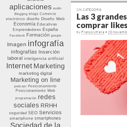
aplicaciones
audio
SIN CATEGORÍA
Las 3 grandes
blogs
Comercio
Blogging
diseño
Diseño Web
electrónico
comprar like
Economía
Educativas
España
Emprendedores
by
Franco Utrera
•
20 noviemb
Formación
Facebook
google
infografía
Imagen
infografías
Inserción
laboral
inteligencia artificial
Internet
Marketing
marketing digital
Marketing on line
Posicionamiento
podcast
Posicionamiento Web
redes
programación
sociales
RRHH
Servicios
SEO
seguridad
smartphone
smartphones
Sociedad de la