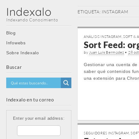
Indexalo
ETIQUETA:
INSTAGRAM
Indexando Conocimiento
Main
Skip
Blog
ANÁLISIS INSTAGRAM
,
SOFT & 
menu
to
Sort Feed: or
Infowebs
content
by
Juan Luis Bermúdez
•
28 oc
Sobre Indexalo
Gestionar una cuenta de 
Buscar
saber qué contenidos func
una extensión para Chro
Indexalo en tu correo
Enter your email address:
SEGUIDORES INSTAGRAM
,
SOF