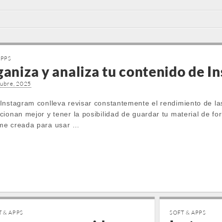
APPS
ganiza y analiza tu contenido de In
tubre, 2025
Instagram conlleva revisar constantemente el rendimiento de la
ionan mejor y tener la posibilidad de guardar tu material de fo
me creada para usar …
T & APPS
SOFT & APPS