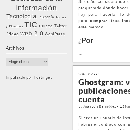
Si estás considerando c
información
preguntado dónde hacerl
hay para hacerlo. Te d
Tecnología
Telefonía
Temas
para
comprar likes Ins
TIC
Twitter
Turismo
y Plantillas
este método.
web 2.0
Video
WordPress
¿Por
Archivos
…
Archivos
SOFT & APPS
Impulsado por Hostinger.
Ghostgram: ve
publicaciones
cuenta
by
Juan Luis Bermúdez
•
13 jun
Si eres un usuario de In
habrás encontrado con la