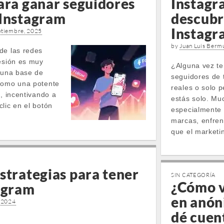
ara ganar seguidores
Instagr
 Instagram
descubr
Instagr
ptiembre, 2025
by
Juan Luis Berm
de las redes
resión es muy
¿Alguna vez te
n una base de
seguidores de 
 como una potente
reales o solo 
l, incentivando a
estás solo. Mu
lic en el botón
especialmente 
marcas, enfren
que el marketi
strategias para tener
SIN CATEGORÍA
¿Cómo v
tagram
en anón
, 2024
dé cuen