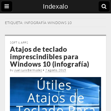
Indexalo
ETIQUETA:
INFOGRAFÍA WINDOWS 10
SOFT & APPS
Atajos de teclado
imprescindibles para
Windows 10 (infografía)
by
Juan Luis Bermúdez
•
7 agosto, 2015