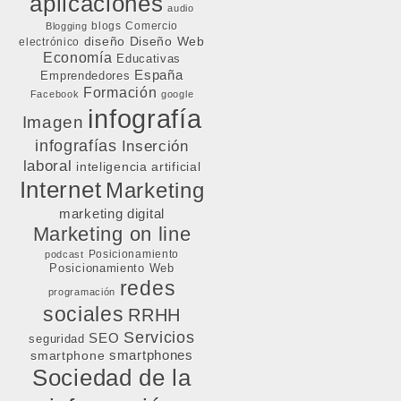
aplicaciones
audio
blogs
Comercio
Blogging
diseño
Diseño Web
electrónico
Economía
Educativas
España
Emprendedores
Formación
Facebook
google
infografía
Imagen
infografías
Inserción
laboral
inteligencia artificial
Internet
Marketing
marketing digital
Marketing on line
Posicionamiento
podcast
Posicionamiento Web
redes
programación
sociales
RRHH
Servicios
SEO
seguridad
smartphone
smartphones
Sociedad de la