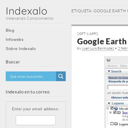
Indexalo
ETIQUETA:
GOOGLE EARTH 
Indexando Conocimiento
Main
Skip
Blog
SOFT & APPS
menu
to
Google Earth 
Infowebs
content
by
Juan Luis Bermúdez
•
2 feb
Sobre Indexalo
Buscar
Indexalo en tu correo
Enter your email address: