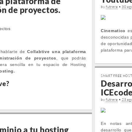
na plataforma de
by
futrera
•
30 ag
ón de proyectos.
Cinematico
es
desconocidas p
de oportunida
plataforma par
 hablarte de
Collabtive
una plataforma
istración de proyectos
, que podrás
era sencilla en tu espacio de Hosting
osting.
SMART FREE HOS
Desarro
ve?
ICEcode
by
futrera
•
23 ag
En notas an
minio a tu hosting
desarrollo qu