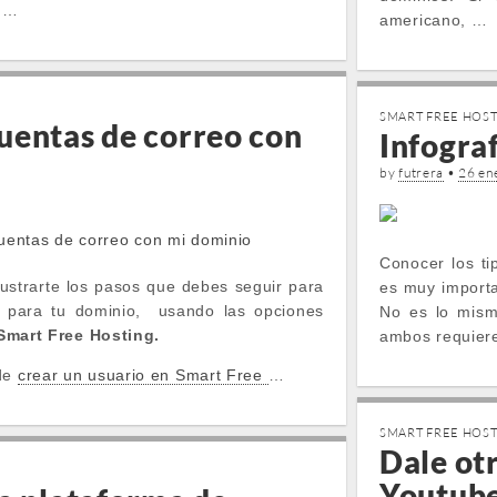
e …
americano, …
SMART FREE HOS
uentas de correo con
Infograf
by
futrera
•
26 en
Conocer los ti
ustrarte los pasos que debes seguir para
es muy import
o para tu dominio, usando las opciones
No es lo mism
Smart Free Hosting.
ambos requiere
de
crear un usuario en Smart Free
…
SMART FREE HOS
Dale otr
Youtube