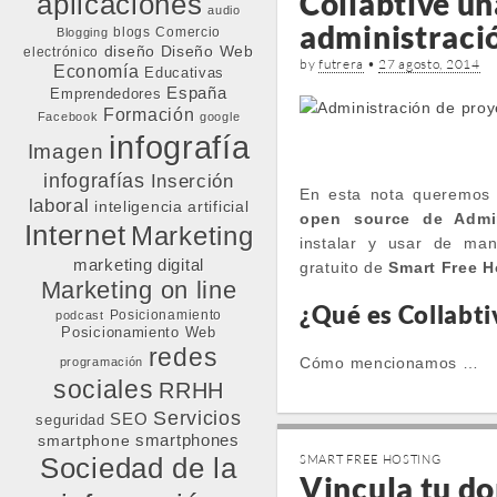
Collabtive u
aplicaciones
audio
administraci
blogs
Comercio
Blogging
diseño
Diseño Web
electrónico
by
futrera
•
27 agosto, 2014
Economía
Educativas
España
Emprendedores
Formación
Facebook
google
infografía
Imagen
infografías
Inserción
En esta nota queremos
laboral
inteligencia artificial
open source de Admin
Internet
Marketing
instalar y usar de man
marketing digital
gratuito de
Smart Free H
Marketing on line
¿Qué es Collabti
Posicionamiento
podcast
Posicionamiento Web
redes
Cómo mencionamos …
programación
sociales
RRHH
Servicios
SEO
seguridad
smartphone
smartphones
Sociedad de la
SMART FREE HOSTING
Vincula tu do