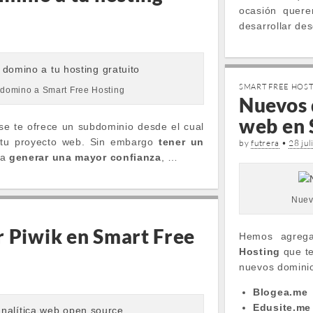
ocasión quer
desarrollar de
SMART FREE HOS
 domino a Smart Free Hosting
Nuevos 
web en 
 se te ofrece un subdominio desde el cual
o tu proyecto web. Sin embargo
tener un
by
futrera
•
28 jul
 a
generar una mayor confianza
, …
Nuev
r Piwik en Smart Free
Hemos agreg
Hosting
que te
nuevos dominio
Blogea.me
Edusite.me