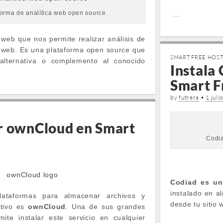
forma de analítica web open source.
…
web que nos permite realizar análisis de
tio web. Es una plataforma open source que
SMART FREE HOS
alternativa o complemento al conocido
Instala 
Smart F
by
futrera
•
1 juli
r ownCloud en Smart
Codia
Codiad es un
instalado en al
ataformas para almacenar archivos y
desde tu sitio
ativo es
ownCloud
. Una de sus grandes
ite instalar este servicio en cualquier