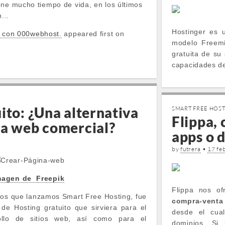
ene mucho tiempo de vida, en los últimos
...
Hostinger es 
o con 000webhost.
appeared first on
modelo Freemi
gratuita de su 
capacidades d
ito: ¿Una alternativa
SMART FREE HOS
Flippa,
na web comercial?
apps o 
by
futrera
•
17 fe
magen de Freepik
Flippa nos o
 los que lanzamos Smart Free Hosting, fue
compra-venta 
 de Hosting gratuito que sirviera para el
desde el cua
rollo de sitios web, así como para el
dominios. Si