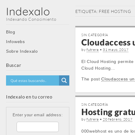
Indexalo
ETIQUETA:
FREE HOSTING
Indexando Conocimiento
Main
Skip
Blog
SIN CATEGORÍA
menu
to
Cloudaccess 
Infowebs
content
by
futrera
•
31 mayo, 2017
Sobre Indexalo
El Cloud Hosting permite
Buscar
Cloud Hosting...
The post
Cloudaccess un 
Indexalo en tu correo
SIN CATEGORÍA
Hosting grat
Enter your email address:
by
futrera
•
20 febrero, 2017
000webhost es uno de los