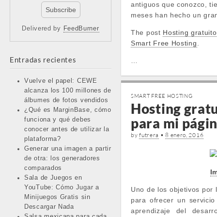
antiguos que conozco, ti
meses han hecho un gran
Delivered by
FeedBurner
The post
Hosting gratuit
Smart Free Hosting
.
Entradas recientes
…
Vuelve el papel: CEWE
alcanza los 100 millones de
SMART FREE HOSTING
álbumes de fotos vendidos
Hosting gratu
¿Qué es MarginBase, cómo
para mi pági
funciona y qué debes
conocer antes de utilizar la
by
futrera
•
8 enero, 2016
plataforma?
Generar una imagen a partir
de otra: los generadores
comparados
I
Sala de Juegos en
YouTube: Cómo Jugar a
Uno de los objetivos por
Minijuegos Gratis sin
para ofrecer un servicio
Descargar Nada
aprendizaje del desar
Salsa mexicana para cada