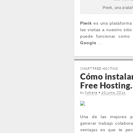
Piwik, una plata
Piwik
es una plataforma 
las visitas a nuestro si
puede funcionar como 
Google
…
SMART FREE HOSTING
Cómo instala
Free Hosting.
by
futrera
•
10 junio, 2014
Una de las mejores pl
generar trabajo colabor
ventajas es que te perm