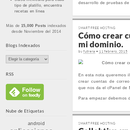
desarrollo de pruebas d
tipo de platillo, encuentra
recetas en línea
Más de
15,000 Posts
indexados
SMART FREE HOSTING
desde Noviembre del 2014
Cómo crear c
mi dominio.
Blogs Indexados
by
futrera
•
11 febrero, 2015
Blogs
Indexados
RSS
En esta nota queremos il
crear cuentas de corre
que nos da el cPanel de
Para empezar debemos 
Nube de Etiquetas
android
SMART FREE HOSTING