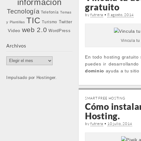
información
gratuito
Tecnología
Telefonía
Temas
by
futrera
•
8 agosto, 2014
TIC
Twitter
Turismo
y Plantillas
web 2.0
Video
WordPress
Vincula tu
Archivos
En todo hosting gratuito
Archivos
puedes ir desarrolland
dominio
ayuda a tu sitio
Impulsado por Hostinger.
SMART FREE HOSTING
Cómo instala
Hosting.
by
futrera
•
10 julio, 2014