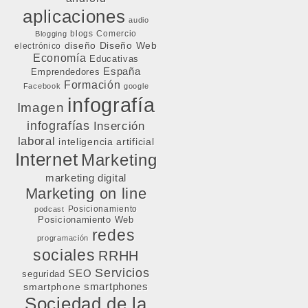
aplicaciones
audio
blogs
Comercio
Blogging
diseño
Diseño Web
electrónico
Economía
Educativas
España
Emprendedores
Formación
Facebook
google
infografía
Imagen
infografías
Inserción
laboral
inteligencia artificial
Internet
Marketing
marketing digital
Marketing on line
Posicionamiento
podcast
Posicionamiento Web
redes
programación
sociales
RRHH
Servicios
SEO
seguridad
smartphone
smartphones
Sociedad de la