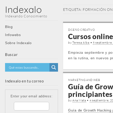
Indexalo
ETIQUETA:
FORMACIÓN ON
Indexando Conocimiento
Main
Skip
Blog
DISEÑO CREATIVO
menu
to
Cursos online
Infowebs
content
by
Teresa Alba
•
6 septiembre
Sobre Indexalo
Empieza septiembre y poc
Buscar
en la rutina, en nuevos p
MARKETING AND WEB
Indexalo en tu correo
Guía de Grow
principiantes
Enter your email address:
by
Ana Mata
•
4 septiembre, 2
Guía de Growth Hacking p