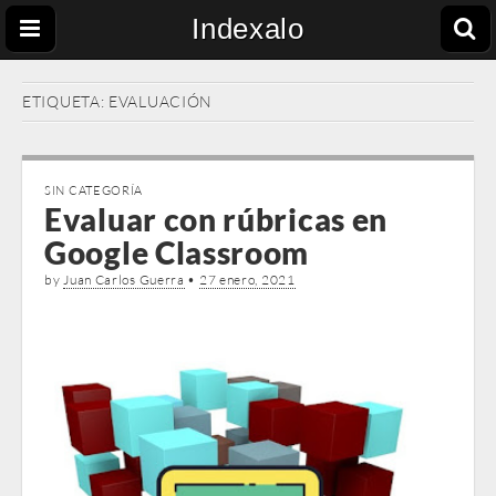
Indexalo
ETIQUETA:
EVALUACIÓN
SIN CATEGORÍA
Evaluar con rúbricas en
Google Classroom
by
Juan Carlos Guerra
•
27 enero, 2021