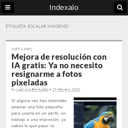
Indexalo
ETIQUETA:
ESCALAR IMÁGENES
SOFT & APPS
Mejora de resolución con
IA gratis: Ya no necesito
resignarme a fotos
pixeladas
by
Juan Luis Bermúdez
•
26 febrero, 2026
Si alguna vez has intentado
ampliar una foto pequeña
para usarla en un perfil, un
trabajo o una impresión, ya
sabes lo que pasa: la