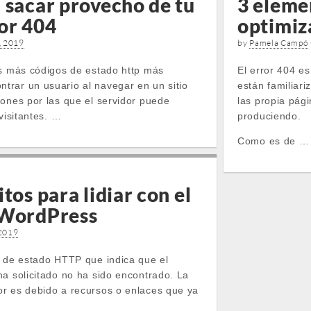
 sacar provecho de tu
3 eleme
or 404
optimiz
, 2019
by
Pamela Campó
os más códigos de estado http más
El error 404 e
rar un usuario al navegar en un sitio
están familiar
zones por las que el servidor puede
las propia pág
visitantes. …
produciendo.
Como es de
…
tos para lidiar con el
 WordPress
 2019
o de estado HTTP que indica que el
ha solicitado no ha sido encontrado. La
r es debido a recursos o enlaces que ya