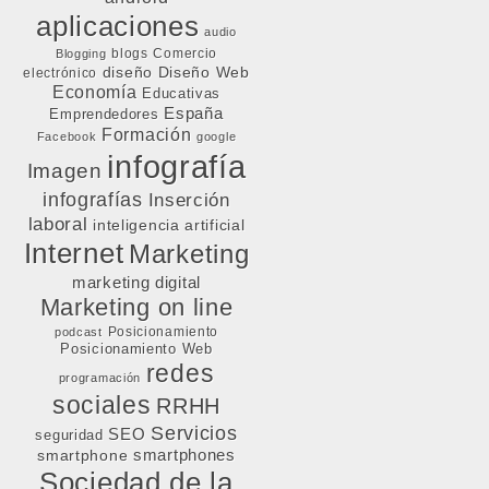
aplicaciones
audio
blogs
Comercio
Blogging
diseño
Diseño Web
electrónico
Economía
Educativas
España
Emprendedores
Formación
Facebook
google
infografía
Imagen
infografías
Inserción
laboral
inteligencia artificial
Internet
Marketing
marketing digital
Marketing on line
Posicionamiento
podcast
Posicionamiento Web
redes
programación
sociales
RRHH
Servicios
SEO
seguridad
smartphone
smartphones
Sociedad de la