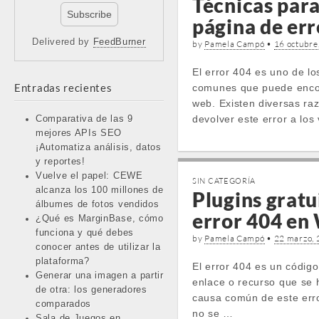
Técnicas para
página de err
Delivered by
FeedBurner
by
Pamela Campó
•
16 octubre
El error 404 es uno de l
Entradas recientes
comunes que puede encont
web. Existen diversas ra
devolver este error a los 
Comparativa de las 9
mejores APIs SEO
¡Automatiza análisis, datos
y reportes!
Vuelve el papel: CEWE
SIN CATEGORÍA
alcanza los 100 millones de
Plugins gratui
álbumes de fotos vendidos
error 404 en
¿Qué es MarginBase, cómo
funciona y qué debes
by
Pamela Campó
•
22 marzo,
conocer antes de utilizar la
plataforma?
El error 404 es un códig
Generar una imagen a partir
enlace o recurso que se 
de otra: los generadores
causa común de este erro
comparados
no se …
Sala de Juegos en